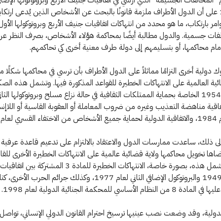
لعام 1977 على أن الدول الأطراف ملزمة قانونًا بالبحث عن الأشخاص الذين يُدعى ارتكاب
مر بارتكاب، ما هو محدد من انتهاكات اتفاقيات جنيف الأربع وبروتوكولها الأول 
ات جسمية. والدول مطالبة أيضًا بمحاكمة هؤلاء الأشخاص، بصرف النظر عن
ام محاكمها، أو بتسليمهم إلى دولة طرف معنية أخرى كي تحاكمهم.
ولية أخرى التزامًا مماثلاً على الدول الأطراف بأن ترسي في محاكمها شكلًا 
ضائية العالمية على الانتهاكات الخطيرة للقواعد المذكورة فيها. وتشمل هذه الصك
لاهاي لعام 1954 الخاصة بحماية الممتلكات الثقافية في حالة نزاع مسلح وبروتوكولها الثا
 واتفاقية مناهضة التعذيب وغيره من ضروب المعاملة أو العقوبة القاسية أو اللاإنس
عام 2006.
لى ذلك، ساعدت ممارسات الدول والاعتقاد بالالتزام على تدعيم قاعدة عرفية
اها تخويل محاكمها ولاية قضائية عالمية على الانتهاكات الخطيرة الأخرى للقان
الإنساني. وتشمل هذه، بصورة خاصة، الانتهاكات الخطيرة للمادة 3 المشتر
الأربع لعام 1949 والبروتوكول الإضافي الثاني لعام 1977، وكذلك جرائم الحرب الأخرى
م الأساسي للمحكمة الجنائية الدولية لعام 1998.
لدولية، وقد وضعت نصب عينيها ترسيخ احترام القانون الدولي الإنساني، تواصل 