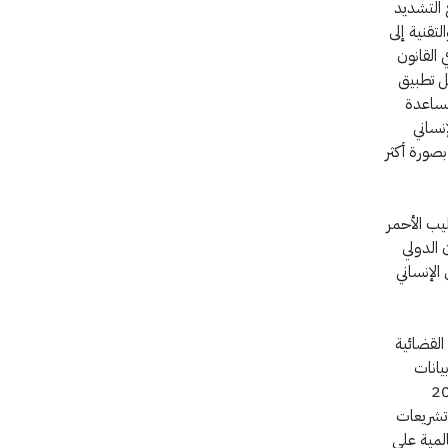
 التشديد
لتقنية إلى
 القانون
يل تطبيق
مساعدة
نساني
بصورة أكثر
ين للصليب الأحمر
نون الدولي
الإنساني
ل الولاية القضائية
يانات
وبينما جعلت بعض الدول في عامي 2014
 تشريعات
المية على