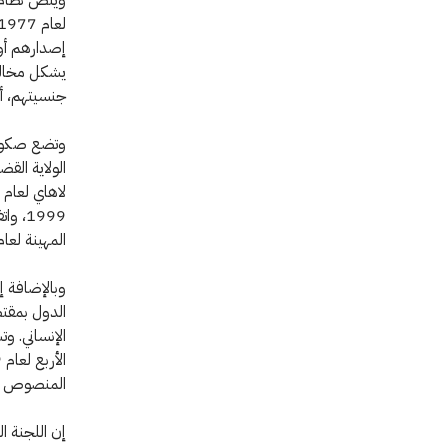
إصدارهم أوا
يشكل مخالف
جنسيتهم، أم
وتضع صكوك د
الولاية الق
1999،
المهينة لعام 1984، والاتفاقية الدولية لحماية جميع الأشخاص من الاختفاء القسري ل
وبالإضافة إ
الدول بمقتض
المنصوص عليها في المادة 8 من النظا
إن اللجنة ا