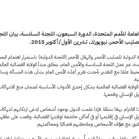
عامة للأمم المتحدة، الدورة السبعون، اللجنة السادسة، بيان اللج
صليب الأحمر، نيويورك، تشرين الأول/أكتوبر 2015.
 الدولية للصليب الأحمر والهلال الأحمر (اللجنة الدولية) باستمرار اهتمام الجم
ة، عبر عمل اللجنة السادسة والأمين العام، بنطاق مبدأ الولاية القضائية العالم
حيط علمًا مع التقدير بأحدث تقرير أعدّه الأمين العام بشأن هذه المسألة و
ية.
أ الولاية القضائية العالمية يشكل إحدى الأدوات الأساسية لضمان منع الانتهاكا
لي الإنساني وقمعها.
الالتزام نهجًا نشطًا. فإذا علمت الدول بوجود أشخاص يُدعى ارتكابهم انتهاكا
ولي الإنساني في إقليمها أو في أماكن خاضعة لولايتها القضائية، وقعت على عاتقه
يق مع هؤلاء الأشخاص وملاحقتهم قضائيًا ومحاكمتهم.
المخالفات الجسيمة" الذي أُرسي في اتفاقيات جنيف الأربع وبروتوكولها الإضافي