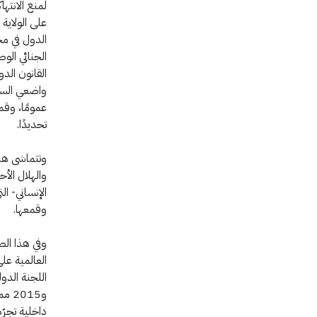
لمنع الانته
على الولاية 
الدول في مجا
الجنائي الوط
القانون الد
واضعي السيا
عمومًا، وقمع
تحديدًا.
الإنساني- ال
وقمعها.
العالمية عل
و15
داخلية تجرّ