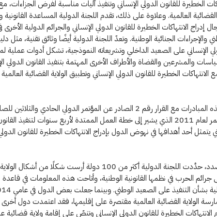
اكات الخطيرة للقانون الدولي الإنساني وتنفيذ آليات مناسبة لفرض الجزاءات، مع
القضائية العالمية. وعلاوة على ذلك، تقدم اللجنة الدولية المساعدة القانونية وا
ل إدراج الانتهاكات الخطيرة للقانون الدولي الإنساني والجرائم الدولية الأخرى في
ني والإجراءات الجنائية الوطنية. وتعدّ اللجنة الدولية أيضًا وثائق تقنية، مثل دل
ولي الإنساني على الصعيد الداخلي وتشريعاته النموذجية، تشكل أدوات عملية ل
سات والمشرعين والقضاة والأطراف الأخرى المهتمة بتنفيذ القانون الدولي الإ
 الانتهاكات الخطيرة للقانون الدولي الإنساني وتطبيق الولاية القضائية العالمية 
وتتماشى هذه المبادرات مع القرار رقم 2 الصادر عن المؤتمر الدولي الحادي والثلاث
والهلال الأحمر لعام 2011 الذي يشير إلى خطة العمل الممتدة لأربع سنوات لتنفيذ القا
تي يتمثل أحد أهدافها في نهوض الدول بإدراج الانتهاكات الخطيرة للقانون الدولي 
وفي هذا الصدد، حدَّدت اللجنة الدولية أكثر من 100 دولة أرست شكلًا من أشكا
ى جرائم الحرب في نظمها القانونية الوطنية، وأتاحت هذه المعلومات في قاعدة ب
اللجنة الدولية بشأن التنفيذ على الصعيد الوطني. 
20 ممارسة الولاية القضائية العالمية مقتصرة على إقليمها، فقد اعتمدت دول أخرى
م الانتهاكات الخطيرة للقانون الدولي الإنساني وتنصّ على إقامة ولاية قضائية ع