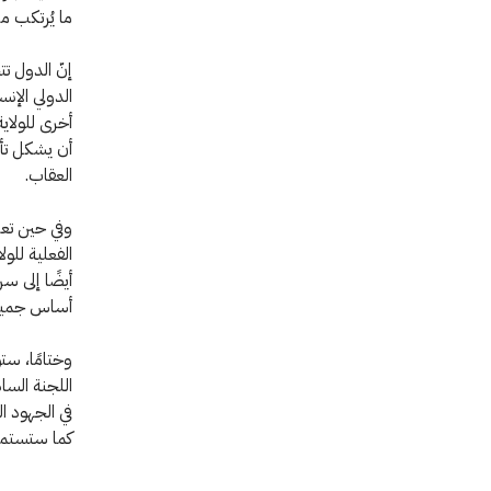
ما يُرتكب م
إنّ الدول ت
الدولي الإن
أخرى للولاية
أن يشكل تأك
العقاب.
وفي حين تعت
الفعلية للو
أيضًا إلى س
أساس جميع مب
وختامًا، ست
اللجنة السا
في الجهود ال
كما ستستمر