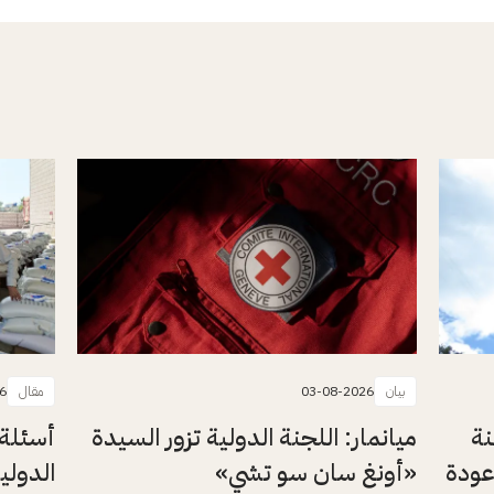
بيان
03-08-2026
مقال
6
نة
ميانمار: اللجنة الدولية تزور السيدة
أسئلة 
عودة
«أونغ سان سو تشي»
الدولي