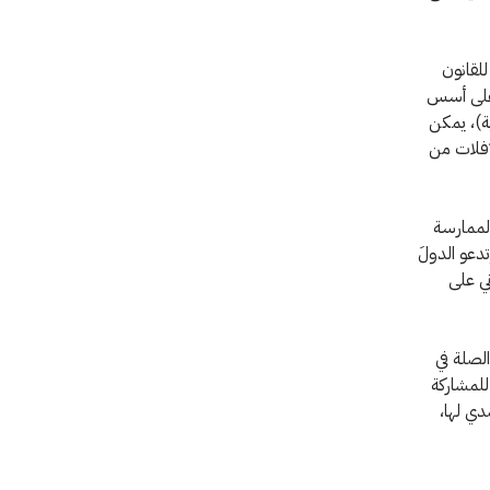
للقانون
ء على أسس
ية)، يمكن
لإفلات من
الممارسة
دعو الدولَ
ني على
لصلة في
للمشاركة
دي لها،