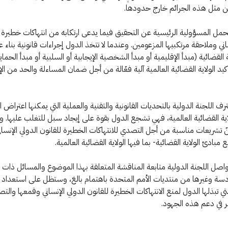
ن مثل هذه الجرائم خارج حدودها.
تحمل المسؤولية الرئيسية عن التحقيق فيما يدعى ارتكابه من انتهاكات خطيرة 
ساني وملاحقة مرتكبيها المزعومين. وعندما لا تتخذ الدول إجراءات قانونية بنا
 القضائية (مبدأ الإقليمية أو مبدأ الشخصية الإيجابية أو السلبية أو مبدأ الحما
يد الولاية القضائية العالمية آلية فعّالة من أجل ضمان المساءلة والحد من ا
رف اللجنة الدولية بالتحديات القانونية والتقنية والعملية التي يمكنها اعتراض 
لاية القضائية العالمية، فهي تشجع الدول بقوة على إيجاد سبل للتغلب عليها. وت
نّ تشريعات مناسبة من أجل التصدي للانتهاكات الخطيرة للقانون الدولي الإنسا
ادئ الولاية القضائية- بما فيها الولاية القضائية العالمية.
واصل اللجنة الدولية متابعة المناقشة المتعلقة بهذا الموضوع والمسائل ذات ا
دسة وغيرها من منتديات الأمم المتحدة باهتمام بالغ، وستظل على استعداد 
تي تبذلها الدول لمنع الانتهاكات الخطيرة للقانون الدولي الإنساني وقمعها والتص
 في دعم هذه الجهود.