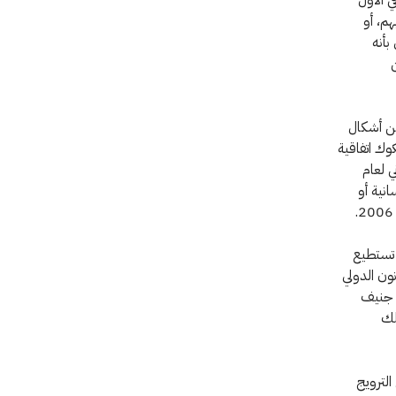
هم، أو
بأنه
من أشكال
وك اتفاقية
ني لعام
انية أو
 تستطيع
ون الدولي
كة بين اتفاقيات جنيف
، كتلك
الترويج