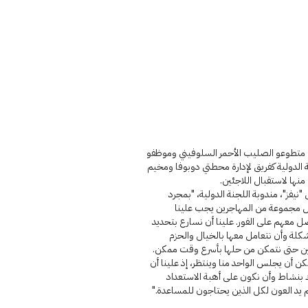
متطوعو الصليب الأحمر السلوفيني وموظفو
 الدولية كفريق لإدارة محطتي دوبوفا ومخيم
نها لاستقبال اللاجئين.
"نيفز"، مندوبة اللجنة الدولية، "بمجرد
مجموعة من المهاجرين يجب علينا
ل معهم على الفور. علينا أن نسارع بتحديد
كلة وأن نتعامل معها بالخيال والحزم
مين حتى نتمكن من حلها بأسرع وقت ممكن.
كن أن يجلس الواحد منا وينتظر، إذ علينا أن
 بنشاط وأن نكون على أهبة الاستعداد
 يد العون لكل الذين يحتاجون للمساعدة."