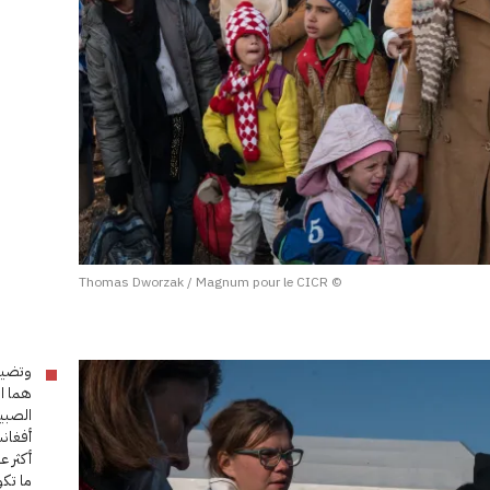
© Thomas Dworzak / Magnum pour le CICR
وتضيف
هما ا
الصبية
أفغان
أكثر ع
ما تكو