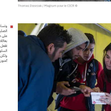
© Thomas Dworzak / Magnum pour le CICR
وتساع
الصليب
على ط
بعائلا
تفعل ه
السلو
ولكن 
آمنون 