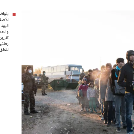
يتوافد
الأصغر
اليون
والحص
كثيرين
رحلتهم
للقلق