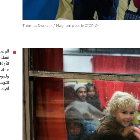
© Thomas Dworzak / Magnum pour le CICR
الوصو
نقطة م
الأوق
عائلات
ولموظ
التوس
أفراد 