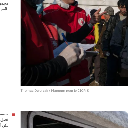
مجموع
للأسر 
© Thomas Dworzak / Magnum pour le CICR
خمسة 
تصل يو
لكن أ