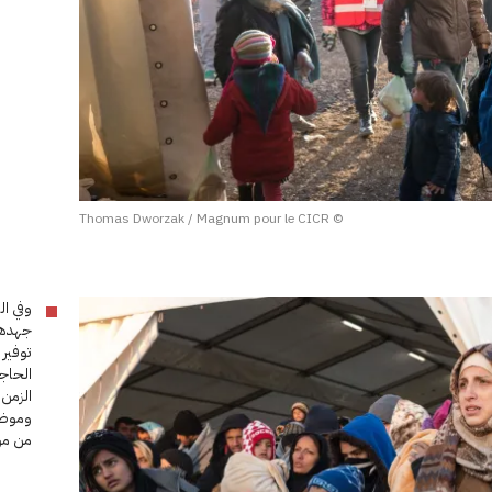
© Thomas Dworzak / Magnum pour le CICR
وفي ا
جهدها
توفير
الحاجة
الزمن
وموظف
من مرا