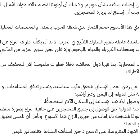
إجابات شافية بشأن ذويهم. ولا شك أن أولويتنا تخفيف آلام هؤلاء الأهالي، 
 أن يُسمح لنا بزيارة المحتجزين.
 هذا الأسبوع حجم الدمار الذي تلحقه الحرب بالمدن والمجتمعات المحلية و
شدة عاجلة بتغيير السلوك المُتّبع في الحرب. لا بد أن يكفّ أطراف النزاع عن
ومحطات الكهرباء والمياه بالهجوم. وإلا فلن نجني سوى المزيد من المآسي.
 المتحاربة، بما فيها دول التحالف، اتخاذ خطوات ملموسة الآن للتخفيف من ال
لأطراف:
عن رهن العمل الإنساني بتحقق مآرب سياسية، وتيسير تدفق المساعدات، وال
 مثل الدواء، إلى اليمن وعبر أراضيه.
ول الوكالات الإنسانية إلى السكان الأكثر استضعافًا.
جنة الدولية حق الوصول إلى جميع المحتجزين على خلفية النزاع بصورة منتظم
وعودًا مُشجّعة بالتزامات من جبهتي النزاع هذا الأسبوع، ونأمل أن نلمس تطبيق
 المقبلة.
لقيود المفروضة على الاستيراد حتى يُستأنف النشاط الاقتصادي لليمن.