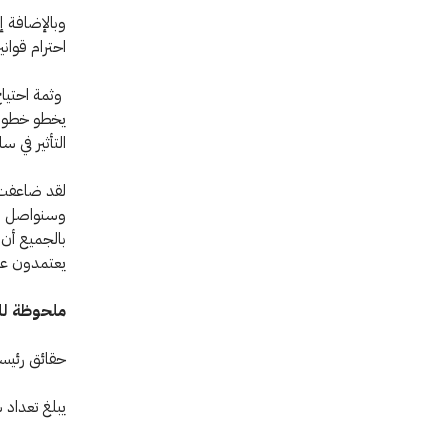
وبالإضافة إ
احترام قوان
وثمة احتياج
يخطو خطوة 
التأثير في 
وسنواصل مكا
بالجميع أن 
يعتمدون على
ملحوظة لل
حقائق رئيس
يبلغ تعداد سكان اليمن حوال