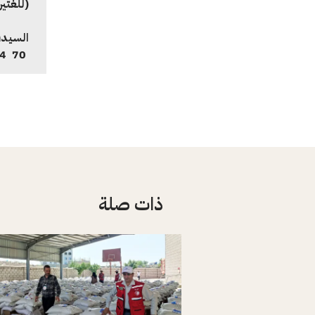
(للّغتي
السيد
n
70 64 244 79 41+
ذات صلة