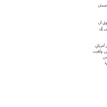
 ضمان
لي أن
 إلى
ا العام لتتجاوز 100 مليون دولار أمريكي.
من. وأهيب
من
.