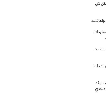
لكن لكي
العائلات.
 استهداف
معاناة.
إمدادات
ة. وقد
 ذلك في