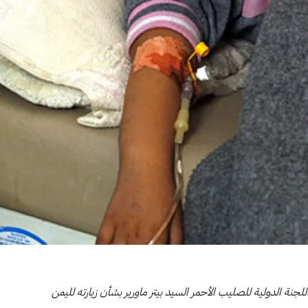
لجنة الدولية للصليب الأحمر السيد بيتر ماورير بشأن زيارته لليمن