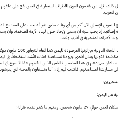
لى ذلك، فإن من يقدمون العون للأطراف المتحاربة في اليمن يقع على عاتقهم
ين الحرب.
 للتمويل الإنساني الآن أكثر من أي وقت مضى. غير أنه يجب على المجتمع الدو
إضافية. إذ يجب عليه أن يسعى لإيجاد حلول لهذه الأزمة الضخمة، وأن يسعى
سلوك الأطراف المتحاربة في أقرب وقت.
لقد ضاعفت اللجنة الدولية ميزانيتها المرصودة لليمن هذ
فحة الكوليرا وبذل أقصى جهودنا لمساعدة الفئات الأشد استضعافًا في الي
يضاعفوا جهودهم في هذا المضمار. فالناس الذين التقيتهم هذا الأسبوع في الي
 مسارعتنا لمساعدتهم. فلنثبت لهم إذن أننا منشغلون بالمحنة التي يعيشونها
محررين:
ية عن اليمن:
ي 27 مليون شخص. ومنهم ما يقدر عدده بقرابة: