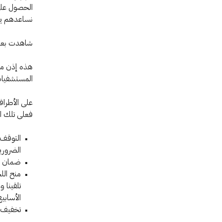
الحصول على 
نساعدهم يجب
شاهدت بعيني
هذه إذن منا
المستشفيات 
على الأطراف
فعلى تلك ا
التوقف 
الضرورية
ضمان وص
منح الل
تلقينا 
الأسابيع
تخفيف ا