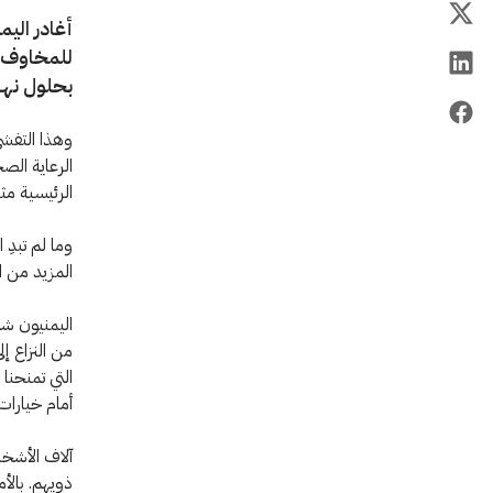
أغادر اليم
بحلول نها
وهذا التفشي
الرعاية ال
الرئيسية مث
وما لم تبدِ 
المزيد من ا
اليمنيون شع
من النزاع إ
التي تمنحنا
أمام خيارات 
آلاف الأشخا
ذويهم. بالأ