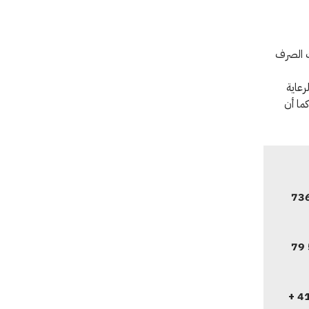
ت الصرف
45% من مرافق الرعاية
رد للجنة الدولية تعرض 160 مرفقًا صحيًا لهجمات منذ عام 2015. كما أن
967 071 7
31 92 536 79