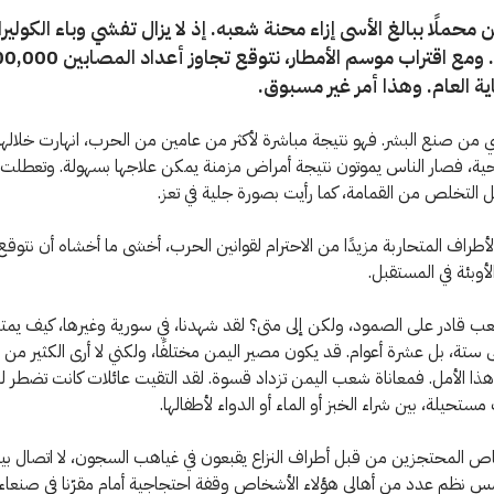
ن محملًا ببالغ الأسى إزاء محنة شعبه. إذ لا يزال تفشي وباء الكوليرا م
ية العام. وهذا أمر غير مسبوق.
 من صنع البشر. فهو نتيجة مباشرة لأكثر من عامين من الحرب، انهارت خلاله
صحية، فصار الناس يموتون نتيجة أمراض مزمنة يمكن علاجها بسهولة. وتعطلت
ل التخلص من القمامة، كما رأيت بصورة جلية في تعز.
الأطراف المتحاربة مزيدًا من الاحترام لقوانين الحرب، أخشى ما أخشاه أن نتوقع 
لأوبئة في المستقبل.
ب قادر على الصمود، ولكن إلى متى؟ لقد شهدنا، في سورية وغيرها، كيف يمت
لى ستة، بل عشرة أعوام. قد يكون مصير اليمن مختلفًا، ولكني لا أرى الكثير من
 هذا الأمل. فمعاناة شعب اليمن تزداد قسوة. لقد التقيت عائلات كانت تضطر 
مستحيلة، بين شراء الخبز أو الماء أو الدواء لأطفالها.
ص المحتجزين من قبل أطراف النزاع يقبعون في غياهب السجون، لا اتصال بي
مس نظم عدد من أهالي هؤلاء الأشخاص وقفة احتجاجية أمام مقرّنا في صنعاء