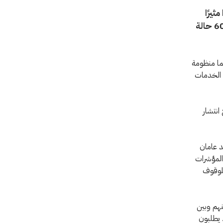
ثيرًا
للمخاوف. ومع اقتراب موسم الأمطار، نتوقع تجاوز أعداد المصابين 600,000 حالة
ما منظومة
 الخدمات
انتشار
د عامان
 المؤشرات
للوقوف
نهم وبين
 يطلبون