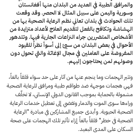
والمرافق الطبية في العديد من البلدان منها أفغانستان
وسورية واليمن على سبيل المثال لا الحصر. وقد وقعت
تلك الحوادث في بلدان تعاني نظم الرعاية الصحية بها من
الهشاشة وتكافح بالفعل لتقديم العلاج لأعداد متزايدة من
الأشخاص المتضررين جراء النزاعات الجارية فيها. وتتدهور
الأحوال في بعض البلدان من سيئ إلى أسوأ نظراً للقيود
المفروضة على العاملين في مجال الإغاثة والتي تحول دون
وصولهم لمن يحتاجون إليهم.
وتثير الهجمات وما ينجم عنها من آثار على حد سواء قلقاً بالغاً،
فهي هجمات موجهة ضد طواقم طبية ومرافق للرعاية الصحية
مشمولة بالحماية بموجب القانون الدولي الإنساني، لا تخلّف
وراءها سوى الموت والدمار وتفضي إلى تعطيل خدمات الرعاية
الصحية الحيوية. وأبدى جميع المشاركين في مبادرة "الرعاية
الصحية في خطر" قلقاً بالغاً إزاء تأثير تلك الهجمات على صحة
السكان على المدى البعيد.