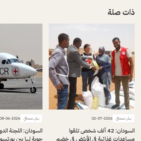
ذات صلة
بيان صحافي
02-07-2026
بيان صحافي
08-06-2026
السودان: 42 ألف شخص تلقوا
السودان: اللجنة الدول
مساعدات غذائية في الأبيّض في خضم
جوية لها بين بورتسو