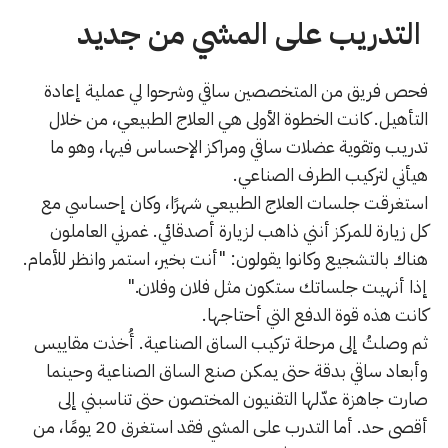
التدريب على المشي من جديد
فحص فريق من المتخصصين ساقي وشرحوا لي عملية إعادة
التأهيل. كانت الخطوة الأولى هي العلاج الطبيعي، من خلال
تدريب وتقوية عضلات ساقي ومراكز الإحساس فيها، وهو ما
هيأني لتركيب الطرف الصناعي.
استغرقت جلسات العلاج الطبيعي شهرًا، وكان إحساسي مع
كل زيارة للمركز أنني ذاهب لزيارة أصدقائي. غمرني العاملون
هناك بالتشجيع وكانوا يقولون: "أنت بخير، استمر وانظر للأمام.
إذا أنهيت جلساتك ستكون مثل فلان وفلان."
كانت هذه قوة الدفع التي أحتاجها.
ثم وصلتُ إلى مرحلة تركيب الساق الصناعية. أُخذت مقاييس
وأبعاد ساقي بدقة حتى يمكن صنع الساق الصناعية وحينما
صارت جاهزة عدّلها التقنيون المختصون حتى تناسبني إلى
أقصى حد. أما التدرب على المشي فقد استغرق 20 يومًا، من