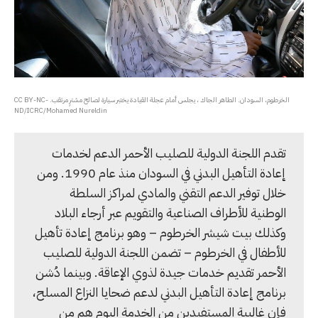
الخرطوم، السودان. الطاهر الجاك ، يجلس أمام عجلة القيادة يختبر سيارة لصالح مشترٍ مرتقب. CC BY-NC-
ND/ICRC/Mohamed Nureldin
تقدم اللجنة الدولية للصليب الأحمر الدعم لخدمات
إعادة التأهيل البدني في السودان منذ عام 1990. ومن
خلال توفير الدعم التقني والمادي لمراكز السلطة
الوطنية للأطراف الصناعية والتقويم عبر أرجاء البلاد
وكذلك بيت شيشر الخرطوم – وهو برنامج إعادة تأهيل
للأطفال في الخرطوم – تضمن اللجنة الدولية للصليب
الأحمر تقديم خدمات جيدة لذوي الإعاقة. وبينما دُشن
برنامج إعادة التأهيل البدني لدعم ضحايا النزاع المسلح،
فإن غالبية المستفيدين من الخدمة اليوم هم من