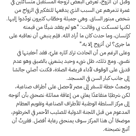
وقبل أن أتزوج، تعرض البعض لزوجة المستقبل متسائلين في
غمرة تذمرهم عن السبب الذي يدفعها للتفكير في الزواج من
شخص مبتور الساق. وهي جميلة وخطّاب كثيرون تودّدوا إليها.
لكنها تمسكت بي وقالت: "هو لم يفقد شيئًا من قيمته
كإنسان، وما حدث كان ما أراد الله. فلِم ينبغي أن نعاقبه على
ما جرى؟ لن أتزوج إلا به."
وعلى الرغم من أن الحادث ترك آثاره عليّ، فقد أخفيتها في
نفسي. ومع ذلك، ظل شيء وحيد يشعرني بالضيق وهو عدم
قدرتي على الوقوف لأداء فريضة الصلاة، فكنت أصلي جالسًا
إلى جانب كبار السن في المسجد.
وضعتُ خطة للسفر إلى مصر لأحصل على أطراف صناعية،
لكن شرطيًا متقاعدًا يعاني من إعاقة مماثلة نصحني بأن أتوجه
إلى مركز السلطة الوطنية للأطراف الصناعية وتقويم العظام
المدعوم من قبل اللجنة الدولية للصليب الأحمر في الخرطوم،
موضحًا أن هذا المركز سوف يمنحني رعاية أفضل. فقررتُ أن
أتبع نصيحته.