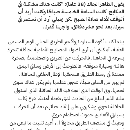
يقول الطاهر الجاك (38 عاما): "كانت هناك مشكلة في
المكابح. كانت الساعة الخامسة صباحًا وكنت أريد أن
أتوقف لأداء صلاة الصبح لكن زميلي أراد أن نستمر في
سيرنا. بعد نحو عشر دقائق، واجهنا قدرنا.
بينما كنت أقود السيارة نزولاً عبر الطريق الجبلي الوعر المسمى
العقبة، أمكنني أن أرى أضواء المصابيح الأمامية لحافلة تتحرك
بسرعة في اتجاهنا. فانحرفت عن الطريق واصطدمتُ بصخرة
هائلة وسيارة متوقفة، فانطرحتُ إلى الأرض وساقي اليمنى
ممتدة في وسط الطريق فسحقها الإطار الخلفي للحافلة.
لم يبق من الساق شيئًا، سُحِق عظمها ولم يكن هناك سوى
لحمها. وفي الوقت الذي اتجه فيه قائد الحافلة الذي استولى
عليه الذعر ليبلغ عن الحادث لدى نقطة أمنية، هرع ركاب
الحافلة نحوي وشكروني على إنقاذ حياتهم بعد أن انحرفت
بسيارتي لأتفادى حدوث اصطدام مروع.
وبقيتُ في منتصف الطريق محاولاً أن أُعيد تثبيت ما تبقى من