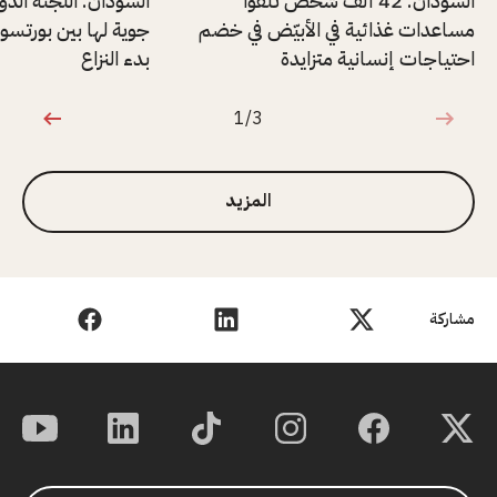
السودان: 42 ألف شخص تلقوا
السودان: اللجنة الدول
مساعدات غذائية في الأبيّض في خضم
جوية لها بين بورتسو
احتياجات إنسانية متزايدة
بدء النزاع
1/3
1 من 3
المزيد
مشاركة