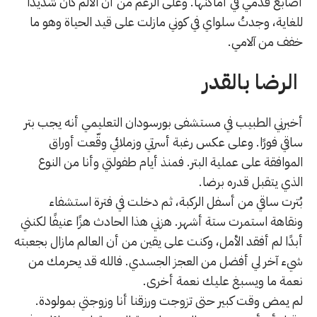
أصابع قدمي في أماكنها. وعلى الرغم من أن الألم كان شديدًا
للغاية، وجدتُ سلواي في كوني مازلت على قيد الحياة وهو ما
خفف من آلامي.
الرضا بالقدر
أخبرني الطبيب في مستشفى بورسودان التعليمي أنه يجب بتر
ساقي فورًا. وعلى عكس رغبة أسرتي وزملائي وقّعت أوراق
الموافقة على عملية البتر. فمنذ أيام طفولتي وأنا من النوع
الذي يتقبل قدره برضا.
بُترت ساقي من أسفل الركبة، ثم دخلت في فترة استشفاء
ونقاهة استمرت ستة أشهر. هزني هذا الحادث هزًا عنيفًا لكنني
أبدًا لم أفقد الأمل، وكنت على يقين من أن العالم مازال بجعبته
شيء آخر لي أفضل من العجز الجسدي. فالله قد يحرمك من
نعمة ما ويسبغ عليك نعمة أخرى.
لم يمض وقت كبير حتى تزوجت ورزقنا أنا وزوجتي بمولودة.