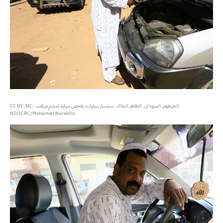
الخرطوم، السودان. الطاهر الجاك ، سمسار سيارات، يفحص سيارة لمشترٍ مرتقب. CC BY-NC-
ND/ICRC/Mohamed Nureldin