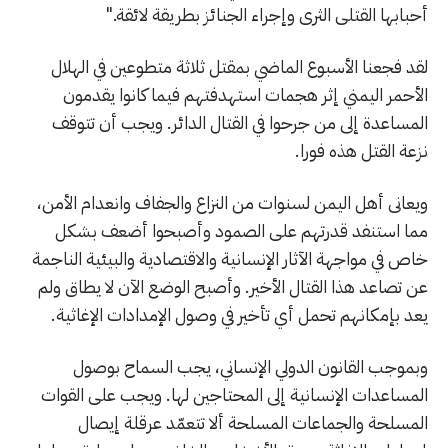
أحبابها القتلى الثرى وإجراء الجنائز بطريقة لائقة."
لقد فجعنا الأسبوع الماضي بمقتل ثلاثة متطوعين في الهلال
الأحمر اليمني إثر هجمات استهدفتهم فيما كانوا يقدمون
المساعدة إلى من جرحوا في القتال الدائر. ويجب أن تتوقف
نزعة القتل هذه فورا.
ويعانى أهل اليمن لسنوات من النزاع والجفاف وانعدام الأمن،
مما استنفد قدرتهم على الصمود وأصبحوا أضعف بشكل
خاص في مواجهة الآثار الإنسانية والاقتصادية والبيئية الناجمة
عن تصاعد هذا القتال الأخير. وأصبح الوضع الآن لا يطاق ولم
يعد بإمكانهم تحمل أي تأخير في وصول الإمدادات الإغاثية.
وبموجب القانون الدولي الإنساني، يجب السماح بوصول
المساعدات الإنسانية إلى المحتاجين لها. ويجب على القوات
المسلحة والجماعات المسلحة ألا تتعمّد عرقلة إيصال