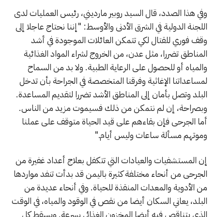
وفي هذا الصدد، قال السيد روبير مارديني، رئيس العمليات لدى
اللجنة الدولية في الشرق الأدنى والأوسط: "إننا نحتاج عاجلا إلى
وقف فوري للقتال لكي تتمكن العائلات الموجودة في أشد
المناطق تضررا، مثل عدن، من الخروج لشراء المواد الغذائية
والمياه أو للحصول على الرعاية الطبية. ولا بد من السماح
لمساعداتنا الإغاثية وفرقنا المتخصصة في الجراحة بأن تدخل
البلد وتصل بأمان إلى المناطق الأشد تضررا لتقديم المساعدة.
وبصراحة، إن لم نتمكن من ذلك فسيموت مزيد من الناس.
أما الجرحى فإن بقاءهم على قيد الحياة متوقف على عملنا
وموتهم مسألة ساعات وليس أيام."
إن المستشفيات والعيادات التي تتكفل بعلاج أعداد غفيرة من
الجرحى من أنحاء مختلفة كثيرة باليمن قد بدأت تنفد مواردها
من الأدوية والمعدات المنقذة للحياة. وفي أنحاء عديدة من
البلد، يعاني السكان أيضا من نقص في الوقود والمياه، في الوقت
الذي يتناقص فيه أيضا المخزون الغذائي بسرعة. ويسقط كل