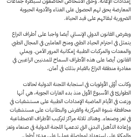
إمدادات الإغاثة. وحتى الأشخاص الخاضعون لسيطرة جماعات
المعارضة يحق لهم الحصول على الغذاء والأدوية الحيوية
الضرورية لبقائهم على قيد الحياة.
ويفرض القانون الدولي الإنساني أيضا واجبا على أطراف النزاع
يتمثل في احترام الحياد الطبي ومنح العاملين في المجال الطبي
والمعدات والمركبات الطبية إمكانية المرور الآمن. ويملي
القانون أيضا على هذه الأطراف السماح للمدنيين الراغبين في
مغادرة منطقة النزاع بالقيام بذلك في أمان.
وكانت أَوْلى الأولويات في استجابة اللجنة الدولية لحالات
الطوارئ في الأسبوع الأول منذ بدء الغارات الجوية، هي أنها
وزعت في الأيام الماضية الإمدادات الطبية على مستشفيات في
محافظة شبوة المركزية والفرش والبطانيات على مستشفيات
في تعز وصنعاء. وهناك ثلاثة مراكز لتركيب الأطراف الاصطناعية
وإعادة التأهيل البدني التي تدعمها اللجنة الدولية في صنعاء وتعز
والمكلا على استعداد لمواصلة عملها على مدىً أطول.