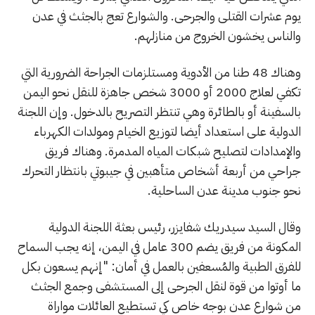
يوم عشرات القتلى والجرحى. والشوارع تعج بالجثث في عدن
والناس يخشون الخروج من منازلهم.
وهناك 48 طنا من الأدوية ومستلزمات الجراحة الضرورية التي
تكفي لعلاج 2000 أو 3000 شخص جاهزة للنقل نحو اليمن
بالسفينة أو بالطائرة وهي تنتظر التصريح بالدخول. وإن اللجنة
الدولية على استعداد أيضا لتوزيع الخيام ومولدات الكهرباء
والإمدادات لتصليح شبكات المياه المدمرة. وهناك فريق
جراحي من أربعة أشخاص متأهبين في جيبوتي بانتظار التحرك
نحو جنوب مدينة عدن الساحلية.
وقال السيد سيدريك شفايزر، رئيس بعثة اللجنة الدولية
المكونة من فريق يضم 300 عامل في اليمن، إنه يجب السماح
للفرق الطبية والمُسعفين بالعمل في أمان: "إنهم يسعون بكل
ما أوتوا من قوة لنقل الجرحى إلى المستشفى وجمع الجثث
من شوارع عدن بوجه خاص كي تستطيع العائلات مواراة