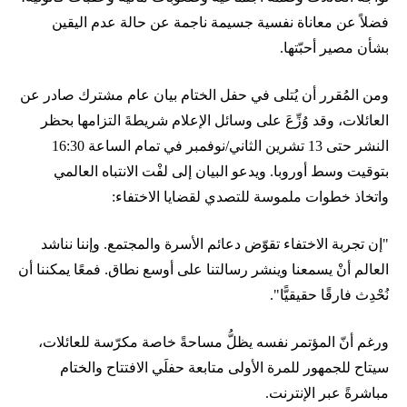
فضلاً عن معاناة نفسية جسيمة ناجمة عن حالة عدم اليقين
بشأن مصير أحبّتها.
ومن المُقرر أن يُتلى في حفل الختام بيان عام مشترك صادر عن
العائلات، وقد وُزِّعَ على وسائل الإعلام شريطةَ التزامها بحظر
النشر حتى 13 تشرين الثاني/نوفمبر في تمام الساعة 16:30
بتوقيت وسط أوروبا. ويدعو البيان إلى لفْت الانتباه العالمي
واتخاذ خطوات ملموسة للتصدي لقضايا الاختفاء:
"إن تجربة الاختفاء تقوّض دعائم الأسرة والمجتمع. وإننا نناشد
العالم أنْ يسمعنا وينشر رسالتنا على أوسع نطاق. فمعًا يمكننا أن
نُحْدِث فارقًا حقيقيًّا".
ورغم أنّ المؤتمر نفسه يظلُّ مساحةً خاصة مكرّسة للعائلات،
سيتاح للجمهور للمرة الأولى متابعة حفلَي الافتتاح والختام
مباشرةً عبر الإنترنت.