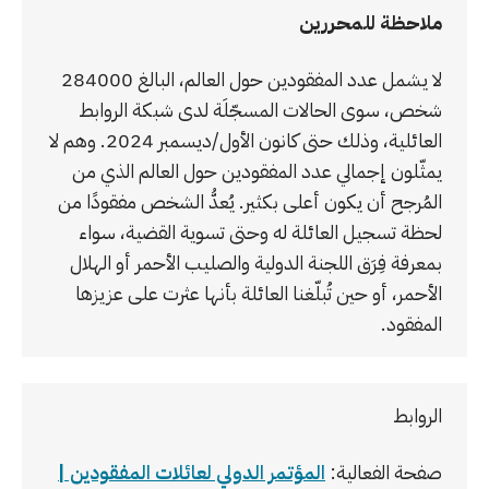
ملاحظة للمحررين
لا يشمل عدد المفقودين حول العالم، البالغ 284000
شخص، سوى الحالات المسجّلَة لدى شبكة الروابط
العائلية، وذلك حتى كانون الأول/ديسمبر 2024. وهم لا
يمثّلون إجمالي عدد المفقودين حول العالم الذي من
المُرجح أن يكون أعلى بكثير. يُعدُّ الشخص مفقودًا من
لحظة تسجيل العائلة له وحتى تسوية القضية، سواء
بمعرفة فِرَق اللجنة الدولية والصليب الأحمر أو الهلال
الأحمر، أو حين تُبلّغنا العائلة بأنها عثرت على عزيزها
المفقود.
الروابط
صفحة الفعالية:
المؤتمر الدولي لعائلات المفقودين |