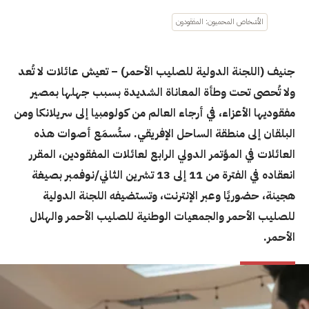
الأشخاص المحميون: المفقودون
جنيف (اللجنة الدولية للصليب الأحمر) –
تعيش عائلات لا تُعد
ولا تُحصى تحت وطأة المعاناة الشديدة بسبب جهلها بمصير
مفقوديها الأعزاء، في أرجاء العالم من كولومبيا إلى سريلانكا ومن
البلقان إلى منطقة الساحل الإفريقي. ستُسمَع أصوات هذه
العائلات في المؤتمر الدولي الرابع لعائلات المفقودين، المقرر
انعقاده في الفترة من 11 إلى 13 تشرين الثاني/نوفمبر بصيغة
هجينة، حضوريًا وعبر الإنترنت، وتستضيفه اللجنة الدولية
للصليب الأحمر والجمعيات الوطنية للصليب الأحمر والهلال
الأحمر.