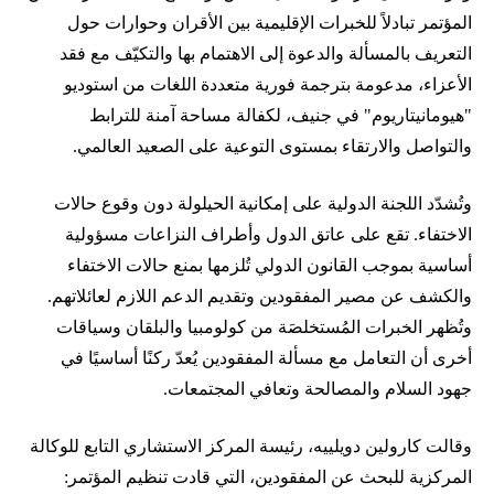
المؤتمر تبادلاً للخبرات الإقليمية بين الأقران وحوارات حول
التعريف بالمسألة والدعوة إلى الاهتمام بها والتكيّف مع فقد
الأعزاء، مدعومة بترجمة فورية متعددة اللغات من استوديو
"هيومانيتاريوم" في جنيف، لكفالة مساحة آمنة للترابط
والتواصل والارتقاء بمستوى التوعية على الصعيد العالمي.
وتُشدّد اللجنة الدولية على إمكانية الحيلولة دون وقوع حالات
الاختفاء. تقع على عاتق الدول وأطراف النزاعات مسؤولية
أساسية بموجب القانون الدولي تُلزمها بمنع حالات الاختفاء
والكشف عن مصير المفقودين وتقديم الدعم اللازم لعائلاتهم.
وتُظهر الخبرات المُستخلصَة من كولومبيا والبلقان وسياقات
أخرى أن التعامل مع مسألة المفقودين يُعدّ ركنًا أساسيًا في
جهود السلام والمصالحة وتعافي المجتمعات.
وقالت كارولين دويلييه، رئيسة المركز الاستشاري التابع للوكالة
المركزية للبحث عن المفقودين، التي قادت تنظيم المؤتمر: