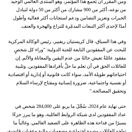
ومن المقرر أن يَجمع هذا المؤتمر، وهو المنتدى العالمي الوحيد
من نوعه، أكثر من 900 مشارك من أكثر من 50 دولة لتبادل
الخبرات وتعزيز التضامن ودعم استجابات أكثر فعالية وأطول
أمدًا لإحدى أكثر التبعات المدمّرة للنزاع والهجرة والعنف.
وفي هذا السياق، قال كريستيان ريفيير، رئيس الوكالة المركزية
للبحث عن المفقودين التابعة للجنة الدولية: "وراء كل شخصٍ
مفقود عائلةٌ تعيش حالةً من عدم اليقين والمعاناة والألم. إن
للعائلات الحق في أن تعلم ما حلَّ بأفرادها المفقودين. وتلبية
احتياجاتهم طويلة الأمد، سواء كانت قانونية أو إدارية أو اقتصادية
أو نفسية واجتماعية، ضرورة إنسانية ومفتاح لإرساء السلام
وتحقيق المصالحة."
حتى نهاية عام 2024، سُجِّلَ ما يربو على 284,000 شخص في
عداد المفقودين لدى شبكة الروابط العائلية، وهو ما يبرز جزءًا
يسيرًا من فداحة هذه الظاهرة على الصعيد العالمي. وغالباً ما
تواجه العائلات وصمة اجتماعية وصعوبات مالية وعقبات قانونية،