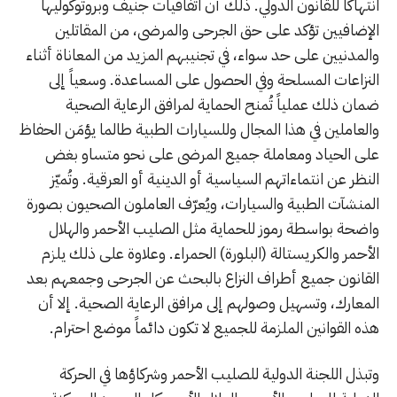
انتهاكاً للقانون الدولي. ذلك أن اتفاقيات جنيف وبروتوكوليها
الإضافيين تؤكد على حق الجرحى والمرضى، من المقاتلين
والمدنيين على حد سواء، في تجنيبهم المزيد من المعاناة أثناء
النزاعات المسلحة وفي الحصول على المساعدة. وسعياً إلى
ضمان ذلك عملياً تُمنح الحماية لمرافق الرعاية الصحية
والعاملين في هذا المجال وللسيارات الطبية طالما يؤمَن الحفاظ
على الحياد ومعاملة جميع المرضى على نحو متساو بغض
النظر عن انتماءاتهم السياسية أو الدينية أو العرقية. وتُميّز
المنشآت الطبية والسيارات، ويُعرّف العاملون الصحيون بصورة
واضحة بواسطة رموز للحماية مثل الصليب الأحمر والهلال
الأحمر والكريستالة (البلورة) الحمراء. وعلاوة على ذلك يلزم
القانون جميع أطراف النزاع بالبحث عن الجرحى وجمعهم بعد
المعارك، وتسهيل وصولهم إلى مرافق الرعاية الصحية. إلا أن
هذه القوانين الملزمة للجميع لا تكون دائماً موضع احترام.
وتبذل اللجنة الدولية للصليب الأحمر وشركاؤها في الحركة