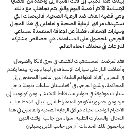
يهدف هذا الكتيب إلى لفت الانتباه إلى واحدة من القضايا
الإنسانية الأكثر أهمية اليوم والتي يتم تجاهلها مع ذلك،
وهي قضية العنف ضد الرعاية الصحية. فالهجمات التي
تستهدف مرافق الرعاية الصحية والعاملين في هذا المجال
وسيارات الإسعاف، فضلاً عن الإعاقة المتعمدة لمساعي
الجرحى للحصول على المساعدة، هي خصائص مشتركة
للنزاعات في مختلف أنحاء العالم.
فقد تعرضت المستشفيات للقصف في سري لانكا والصومال،
وأطلقت النار على سيارات الإسعاف في ليبيا ولبنان، بينما يقدم
في البحرين أفراد الطواقم الطبية الذين عالجوا المحتجين إلى
المحاكمة، ويقبع الجرحى في أفغانستان ساعات طويلة داخل
سيارات موقوفة في طوابير عند نقاط التفتيش. ومن كولومبيا إلى
غزة ومن جمهورية كونغو الديمقراطية إلى نيبال، نلاحظ غياب
الاحترام الواجب لحياد مرافق الرعاية الصحية والعاملين في هذا
المجال، والسيارات الطبية، سواء من جانب أولئك الذين
يهاجمون تلك الخدمات أم من جانب الذين يسيئون