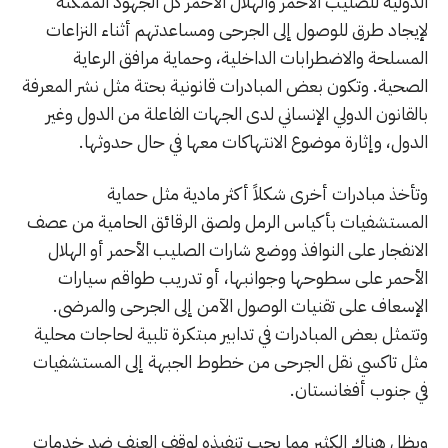
الدولية للصليب الأحمر والهلال الأحمر كل الجهود الممكنة
لإيجاد طرق للوصول إلى الجرحى ومساعدتهم أثناء النزاعات
المسلحة والاضطرابات الداخلية، وحماية مرافق الرعاية
الصحية. وتكون بعض المبادرات قانونية بحتة مثل نشر المعرفة
بالقانون الدولي الإنساني لدى الجهات الفاعلة من الدول وغير
الدول، وإثارة موضوع الانتهاكات معها في حال حدوثها.
وتأخذ مبادرات أخرى شكلاً أكثر مادية مثل حماية
المستشفيات بأكياس الرمل ولصق الرقائق الحامية من عصف
الانفجار على النوافذ ووضع شارات الصليب الأحمر أو الهلال
الأحمر على سطوحها وجوانبها، أو تدريب طواقم سيارات
الإسعاف على تقنيات الوصول الآمن إلى الجرحى والمرضى.
وتتمثل بعض المبادرات في تدابير مبتكرة تلبية لحاجات محلية
مثل تاكسي نقل الجرحى من خطوط الجبهة إلى المستشفيات
في جنوب أفغانستان.
ويظل هناك الكثير مما يجب تنفيذه لوقف العنف ضد خدمات