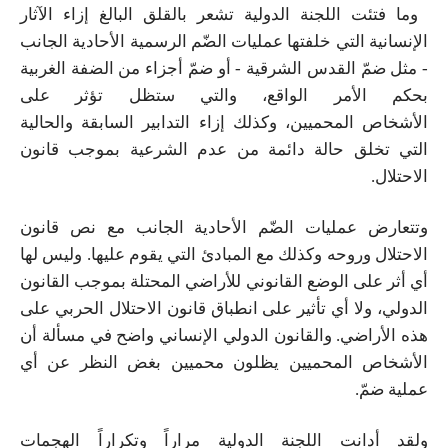
وما فتئت اللجنة الدولية تشعر ب
ال
قلق البالغ إزاء الآثار
الإنسانية التي خلفتها عمليات الضّم الرسمية الأحادية الجانب
- مثل ضمّ القدس الشرقية - أو ضمّ أجزاء من الضفة الغربية
بحكم الأمر الواقع
،
والتي ستظل تؤثر على
الأشخاص
المحميين
، وكذلك إزاء التدابير السابقة والحالية
التي تخلق حالة دائمة من عدم الشرعية بموجب قانون
الاحتلال.
و
تتعارض
عمليات الضّم الأحادية الجانب مع نص قانون
الاحتلال وروحه وكذلك مع المبادئ التي يقوم عليها. وليس لها
أي أثر على الوضع القانوني للأراضي المحتلة بموجب القانون
الدولي، ولا أي تأثير على انطباق قانون الاحتلال الحربي على
هذه الأراضي. والقانون الدولي الإنساني واضح في
مسألة
أن
الأشخاص المحميين يظلون محميين بغض النظر عن أي
عملية ضمّ.
ولقد أدانت اللجنة الدولية مراراً وتكراراً الهجمات