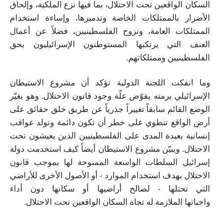
السكان الواقعين تحت الاحتلال، بما فيها نزع الملكية،
وإلحاق
الأضرار
بالممتلكات الخاصة وتدميرها، وإساءة استخدام
الممتلكات العامة،
ونزوح
الفلسطينيين، فضلاً عن
أعمال
ال
عنف التي يرتكبها المستوطنون الإسرائيليون بحق
الفلسطينيين وممتلكاتهم.
وما
انفكت
اللجنة الدولية تؤكد أن مشروع الاستيطان
الإسرائيلي برمته يقوّض علّة وجود قانون الاحتلال. وهو يغيّر
الوضع القائم
سابقاً
تغييراً جذرياً عن طريق خلق حقائق على
أرض الواقع تنطوي على خطر
أن تكون
دائمة وتولد عواقب
إنسانية بعيدة المدى على الفلسطينيين الذين يعيشون تحت
الاحتلال. ويبيّن مشروع الاستيطان أيضاً كيف استخدمت دولة
إسرائيل السلطات الواسعة الممنوحة لها بموجب قانون
الاحتلال بهدف استخدام الموارد - أو الأصول الأخرى للأراضي
التي تحتلها - لصالح أراضيها أو سكانها دون أداء
واجباتها
الملازمة
له تجاه السكان الواقعين تحت الاحتلال.