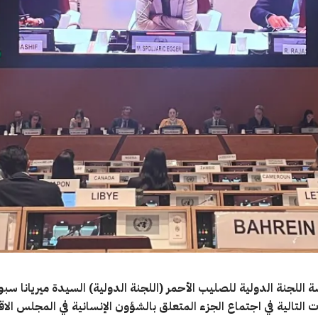
 اللجنة الدولية للصليب الأحمر (اللجنة الدولية) السيدة ميريانا سب
 التالية في اجتماع الجزء المتعلق بالشؤون الإنسانية في المجلس ال