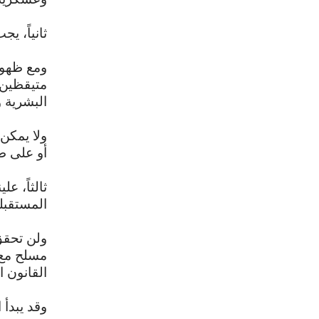
ثانياً، ي
ومع ظهور
متيقظين و
البشرية و
ولا يمكن
أو على طب
ثالثاً، عل
المستقبل
ولن تحقق
مسلح مع 
القانون 
وقد يبدأ 