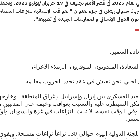
والاجتماعي لعام 2025 في قصر الأمم بجنيف في 19 حزيران/يون
ريانا سبولياريتش في جزء بعنوان "العواقب الإنسانية للنزاعات المسلحة
انون الدولي الإنساني والممارسات الجيدة في تطبيقه".
ادة السفير.
عادة، المندوبون الموقرون، الزملاء الأعزاء،
ع لجلي: نحن نعيش في عقد تحدد الحروب معالمه.
صعيد العسكري بين إيران وإسرائيل بإغراق المنطقة - وخارجه
مكن السيطرة عليه والتسبب بعواقب وخيمة على المدنيين م
 وفي الوقت نفسه، لا تلبث النزاعات في غزة والسودان وأوكر
ستعر.
وتصنّف اللجنة الدولية اليوم حوالي 130 نزاعاً نزاعات مسلحة. و