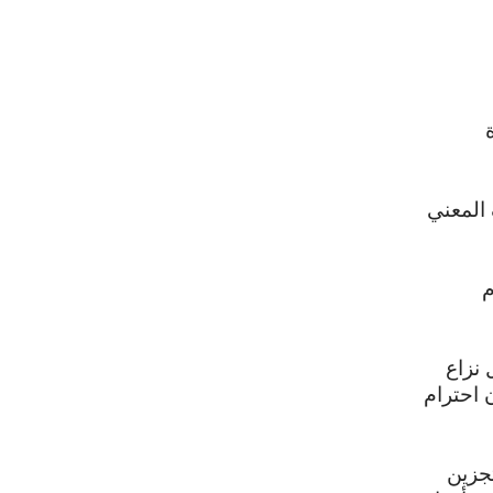
 المعني
م
نزاع
 احترام
تجزين