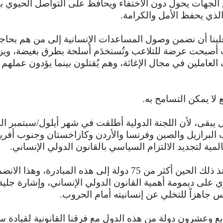
الجهات يحول دون الاختفاء ويحافظ على التواصل الحيوي بي
 الذي يحفظ الأمل والكرامة.
علينا أن نضمن وصول المساعدات الإنسانية إلى من هم بحاجة 
ت أصبحت عرضة للتلاعب وتُستخدَم أسلحة بطرق بغيضة، ويزد
لعاملين في مجال الإغاثة، وهم يُقتلون بينما يؤدون عملهم 
 لا يمكن التسامح به.
ل يبقى، لأن اللجنة الدولية أطلقت في شهر أيلول/سبتمبر ا
 البرازيل والصين وفرنسا والأردن وكازاخستان وجنوب أفريق
لمية لتجديد الالتزام السياسي بالقانون الدولي الإنساني.
وانضم منذ ذلك الحين أكثر من 75 دولة إلى هذه المبادرة، وهذا الا
 على ديمومة أهمية القانون الدولي الإنساني، وإشارة جلية
س جاهزاً للتخلي عن إنسانيته أمام الحروب.
ع وعشرون دولة من هذه الدول مع فرقنا القانونية لقيادة س