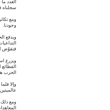
العدد ما
سجلناه قبل 25 
ومع تكاثر
وجودنا.
ويدفع الح
التداعيات
فتقوّض ال
ويزرع اس
الفظائع ا
الحرب هو
وإلا فلما
عالميتين
ومع ذلك،
المعاهدا