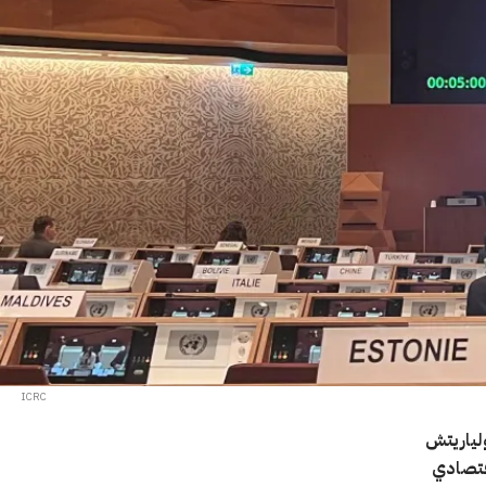
ICRC
ولياريتش
اقتصادي