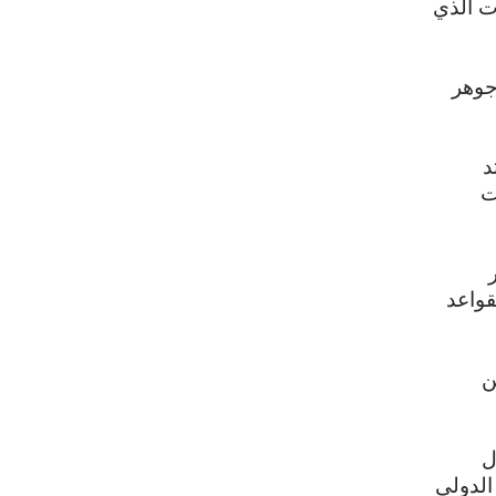
ت الذي
جوهر
د
ت
قواعد
ن
ل
الدولي