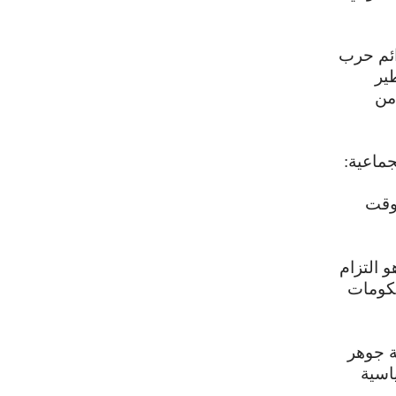
ائم حرب
ير
 من
جماعية:
لوقت
و التزام
حكومات
ة جوهر
اسية