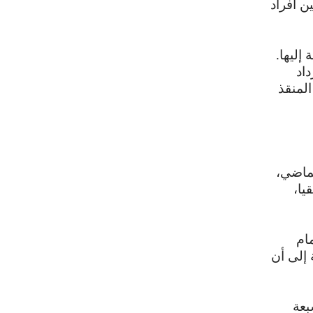
ن أفراد
إليها.
اد
المنقذ
لماضي،
يا،
نضمام
 إلى أن
بعة