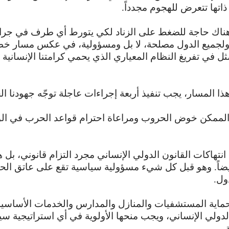
ذاتها تتعرض للهجوم مجدداً.
هناك حاجة للضغط على الزناد لكي يتورط أي طرف في جر
ولجميع الدول مصلحة، لا بل ومسؤولية، في عكس مسار خط
مثل في تفريغ النظام المعياري الذي يحمي كرامتنا الإنسانية
 المسار، يجب تنفيذ أربعة إجراءات عاجلة توجّه جهودنا ال
ن الممكن خوض الحروب ومراعاة احترام قواعد الحرب في ا
نتهاكات القانون الدولي الإنساني مجرد التزام قانوني، بل ه
يضاً. وهو قبل كل شيء مسؤولية سياسية تقع على عاتق ال
دول.
ماية المستشفيات والمنازل والمدارس والخدمات الأساسي
لدولي الإنساني، ويجب منحها الأولوية في أي استراتيجية سي
.