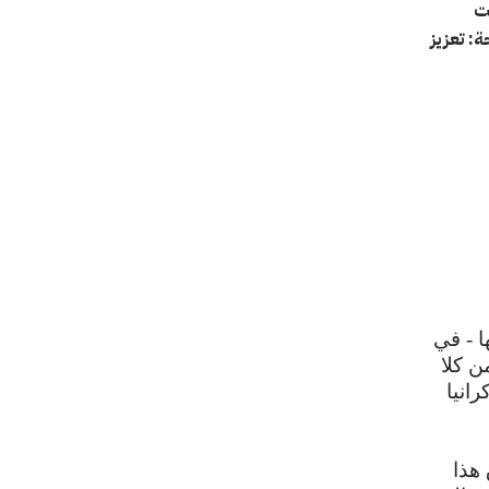
يو 2025. وتحدثت
: تعزيز
ا - في
ن كلا
انيا
يفوق هذا