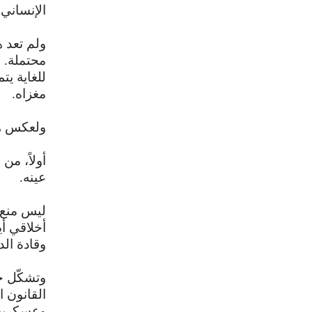
الإنساني 
ولم تعد 
محتملة. 
للغاية يت
مغزاه.
ولعكس هذا
أولاً، م
عينه.
ليس منع ا
أخلاقي أ
وقادة ال
وتشكّل ح
القانون ا
وعسكرية