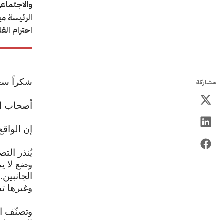
الرئيسة مي
احترام الق
شكراً سع
مشاركة
أصحاب الس
إن الواق
يُنذر الت
وضع لا ي
الجانبين.
وغيرها ت