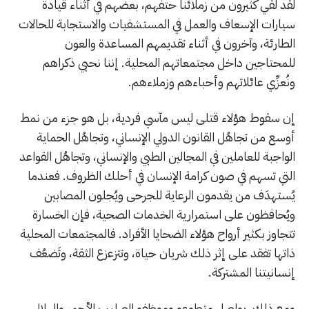
لقد لقي كثيرون من زملائنا حتفهم، بعضهم في أثناء قيادة
سيارات الإسعاف والعمل في المستشفيات والاستجابة للحالات
الطارئة، وآخرون في أثناء تقديمهم المساعدة والعون
للمحتاجين داخل مجتمعاتهم المحلية. إننا نحيي ذكراهم
ونُعزِّي عائلاتهم وأحباءهم وزملاءهم.
إن سقوط هؤلاء قتلى ليس مآسي فردية، بل هو جزء من نمط
أوسع من تجاهُل القانون الدولي الإنساني، وتجاهُل الحماية
الواجبة للعاملين في المجالين الطبي والإنساني، وتجاهُل القواعد
التي تسهم في صون كرامة الإنسان في أحلك الظروف. فعندما
يُستهدَف من يقدمون الرعاية للجرحى ويُجلون المصابين
ويُحافظون على استمرارية الخدمات الصحية، فإن الخسارة
تتجاوز بكثير أرواح هؤلاء الضحايا الأفراد. فالمجتمعات المحلية
ذاتها تفقد على إثر ذلك شريان حياة، وتتزعزع الثقة، وتَضعُف
إنسانيتنا المشتركة.
ومع ذلك، يواصل متطوعو وموظفو الصليب الأحمر والهلال