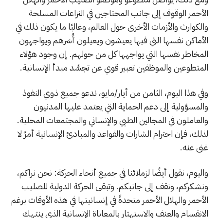
الأحمر الوقوف إلى جانب المحتاجين في النزاعات المسلحة
والكوارث والأزمات الأخرى حول العالم، وغالبًا ما يكون ذلك في
الأماكن نفسها التي فيها يعيشون ويعيلون أُسَرهم ويواجهون
المخاطر نفسها التي يواجهها كل من حولهم. إن وجود هؤلاء
المتطوعين والموظفين تعبير قوي عن تجسُّد مبدأ الإنسانية.
وفي هذا اليوم، الثامن من أيار/مايو، ندعو جميع ذوي النفوذ
والمسؤولية إلى دعم الحماية التي يعتمد عليها المدنيون
والعاملون في المجالين الطبي والإنساني والمجتمعات المحلية.
لذلك، فإن احترام الشارات والقواعد والمبادئ الإنسانية أمرٌ لا
غنى عنه.
واليوم، نقول أيضًا لزملائنا في جميع أنحاء الحركة: نحن نراكم،
ونشكركم، ونقف إلى جانبكم. وتبقى الحركة الدولية للصليب
الأحمر والهلال الأحمر متحدةً في إنسانيتها في هذه الأوقات برغم
الانقسام والعنف والاستهتار بالمعاناة الإنسانية الذي ينتهك