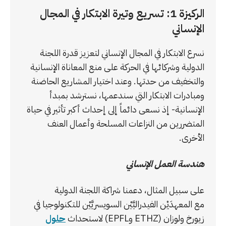
الركيزة 1: تسريع وتيرة الابتكار في المجال
الإنساني
نسرع الابتكار في المجال الإنساني لتعزيز قدرة اللجنة
الدولية وشركائها في الحركة على منع المعاناة الإنسانية
والتخفيف من حدتها. وعند اختيار المشاريع الحاضنة
ومبادرات الابتكار التي سندعمها، نسترشد بمبدأ
الإنسانية- إذ نسعى دائماً إلى إحداث أكبر تأثير في حياة
المتضررين من النزاعات المسلحة وأعمال العنف
الأخرى.
هندسة العمل الإنساني
على سبيل المثال، دعمنا شراكة اللجنة الدولية
مع المعهدَيْن الفيدراليَّيْن السويسريَّيْن للتكنولوجيا في
زيورخ ولوزان (ETHZ وEPFL) لاستحداث
حلول