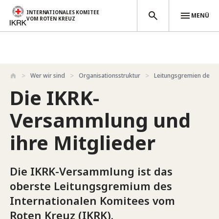
INTERNATIONALES KOMITEE
MENÜ
VOM ROTEN KREUZ
Direkt zum Inhalt
Wer wir sind
Organisationsstruktur
Leitungsgremien des I
Die IKRK-
Versammlung und
ihre Mitglieder
Die IKRK-Versammlung ist das
oberste Leitungsgremium des
Internationalen Komitees vom
Roten Kreuz (IKRK).