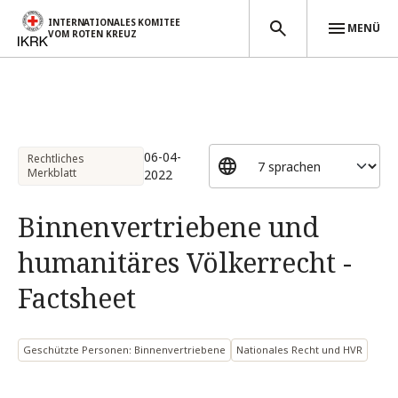
INTERNATIONALES KOMITEE
MENÜ
VOM ROTEN KREUZ
Direkt zum Inhalt
06-04-
Rechtliches
Merkblatt
2022
Binnenvertriebene und
humanitäres Völkerrecht -
Factsheet
Geschützte Personen: Binnenvertriebene
Nationales Recht und HVR