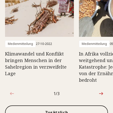
Medienmitteilung
27-10-2022
Medienmitteilung
05
Klimawandel und Konflikt
In Afrika vollzi
bringen Menschen in der
weitgehend un
Sahelregion in verzweifelte
Katastrophe: Je
Lage
von der Ernäh
bedroht
1/3
1von3
Zusätzlich