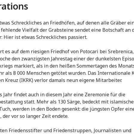
ations
etwas Schreckliches an Friedhöfen, auf denen alle Gräber ein
e fehlende Vielfalt der Grabsteine sendet eine Botschaft an 
: Hier ist etwas Schreckliches passiert.
t es auf dem riesigen Friedhof von Potocari bei Srebrenica,
oche den zwanzigsten Jahrestag einer der dunkelsten Epis
riegs markiert, als in den heißen Sommertagen des Monats
r als 8 000 Menschen getötet wurden. Das Internationale 
n Kreuz (IKRK) verlor damals neun eigene Mitarbeiter.
s Jahr findet auch in diesem Jahr eine Zeremonie für die
stattung statt. Mehr als 130 Särge, bedeckt mit islamisch
uch, werden in den Boden gesenkt: die jüngsten Opfer ein
, der vor so langer Zeit endete.
ten Friedensstifter und Friedenstruppen, Journalisten und