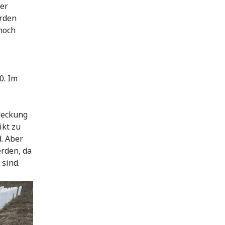
der
erden
noch
0. Im
tdeckung
ikt zu
. Aber
erden, da
 sind.