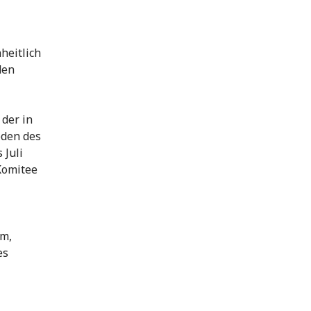
heitlich
den
 der in
oden des
 Juli
Komitee
em,
es