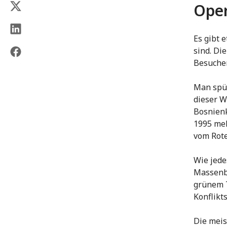
Oper
Es gibt 
sind. Di
Besucher
Man spür
dieser W
Bosnienk
1995 meh
vom Rote
Wie jede
Massenbe
grünem T
Konflikts
Die meis