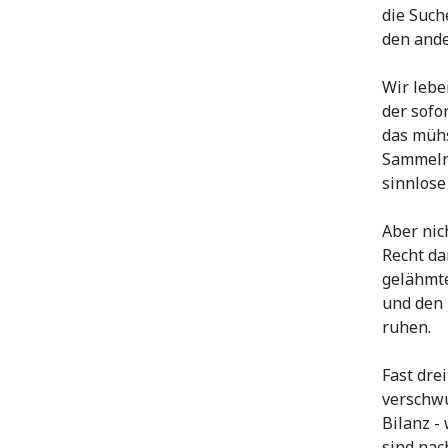
die Such
den ande
Wir lebe
der sofo
das müh
Sammeln 
sinnlos
Aber nic
Recht da
gelähmt
und den 
ruhen.
Fast dre
verschwu
Bilanz -
sind nac