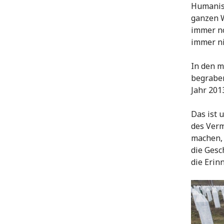
Humanist
ganzen W
immer no
immer nic
In den m
begraben
Jahr 201
Das ist u
des Verm
machen, 
die Gesc
die Erin