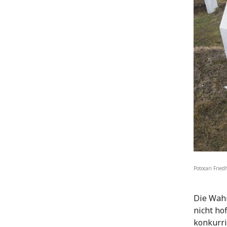
Potocari Frie
Die Wahr
nicht ho
konkurri