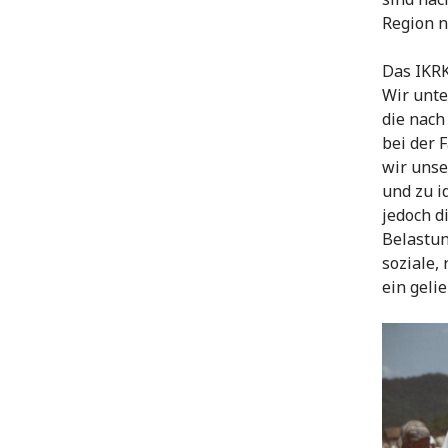
Region no
Das IKRK
Wir unte
die nach
bei der 
wir unse
und zu i
jedoch d
Belastun
soziale,
ein geli