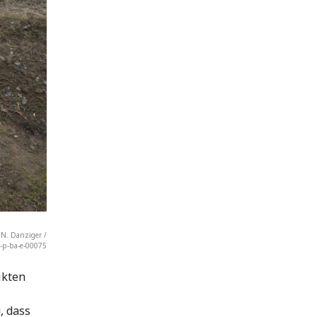
 N. Danziger /
v-p-ba-e-00075
ikten
, dass