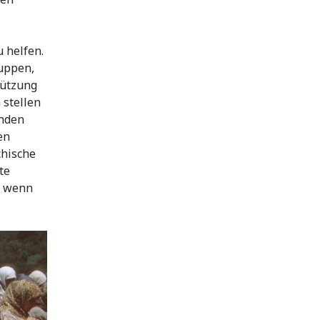
 helfen.
uppen,
tützung
 stellen
inden
en
chische
te
, wenn