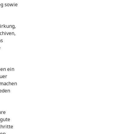
eg sowie
Wirkung,
chiven,
as
e
ben ein
auer
umachen
ieden
hre
 gute
hritte
ten