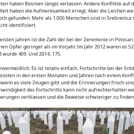
en haben Bosnien längst verlassen. Andere Konflikte auf 
elt haben die Aufmerksamkeit erregt. Aber die Leichen w
ch gefunden. Mehr als 1.000 Menschen sind in Srebrenica 
ht identifiziert.
eisten Jahren ist die Zahl der bei der Zeremonie in Potocari
en Opfer geringer als im Vorjahr. Im Jahr 2012 waren es 52
3 wurde 409. Und 2014, 175.
nvermeidlich. Es ist relativ einfach, Fortschritte bei der En
issten in den ersten Monaten und Jahren nach einem Konfl
wenn es viele Zeugen gibt und die Erinnerungen frisch sind
hwindigkeit des Fortschritts kann nicht aufrechterhalten w
nerungen verblassen und die Beweise schwieriger zu finden