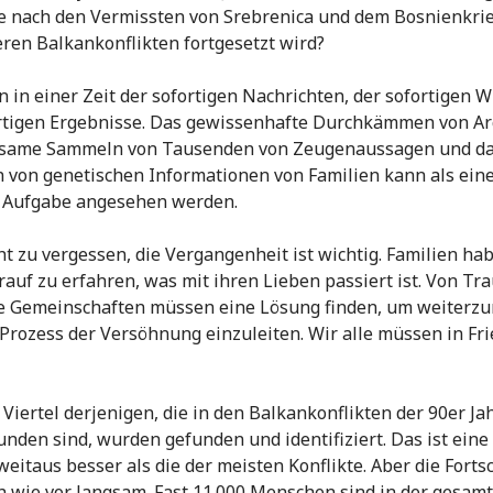
e nach den Vermissten von Srebrenica und dem Bosnienkri
ren Balkankonflikten fortgesetzt wird?
n in einer Zeit der sofortigen Nachrichten, der sofortigen 
rtigen Ergebnisse. Das gewissenhafte Durchkämmen von Ar
same Sammeln von Tausenden von Zeugenaussagen und d
von genetischen Informationen von Familien kann als ein
e Aufgabe angesehen werden.
ht zu vergessen, die Vergangenheit ist wichtig. Familien ha
rauf zu erfahren, was mit ihren Lieben passiert ist. Von Tr
e Gemeinschaften müssen eine Lösung finden, um weiterz
Prozess der Versöhnung einzuleiten. Wir alle müssen in Fr
i Viertel derjenigen, die in den Balkankonflikten der 90er Ja
nden sind, wurden gefunden und identifiziert. Das ist eine
 weitaus besser als die der meisten Konflikte. Aber die Fortsc
h wie vor langsam. Fast 11.000 Menschen sind in der gesam