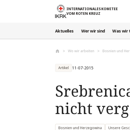
Direkt zum Inhalt
INTERNATIONALES KOMITEE
VOM ROTEN KREUZ
Aktuelles
Wer wir sind
Was wir 
Wo wir arbeiten
Bosnien und He
11-07-2015
Artikel
Srebrenica
nicht ver
Bosnien und Herzegowina
Unsere Gesc