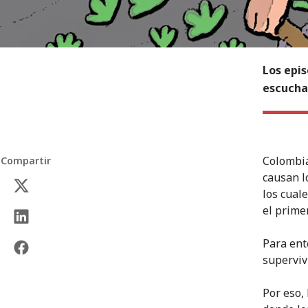
Los epis
escucha
Colombia
Compartir
causan l
los cual
el prime
Para ent
superviv
Por eso,