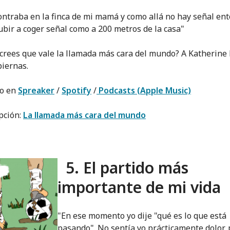
ntraba en la finca de mi mamá y como allá no hay señal en
ubir a coger señal como a 200 metros de la casa"
crees que vale la llamada más cara del mundo? A Katherine 
piernas.
lo en
Spreaker
/
Spotify
/
Podcasts (Apple Music)
pción:
La llamada más cara del mundo
5. El partido más
importante de mi vida
"En ese momento yo dije "qué es lo que está
pasando". No sentía yo prácticamente dolor,