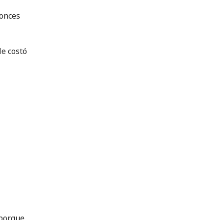
tonces
le costó
 porque