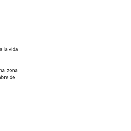
a la vida
 una zona
mbre de