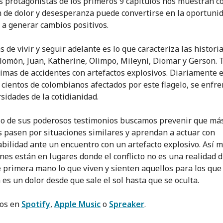
s protagonistas de los primeros 9 capítulos nos muestran 
n de dolor y desesperanza puede convertirse en la oportuni
a generar cambios positivos.
 de vivir y seguir adelante es lo que caracteriza las histori
alomón, Juan, Katherine, Olimpo, Mileyni, Diomar y Gerson. 
ctimas de accidentes con artefactos explosivos. Diariamente e
 cientos de colombianos afectados por este flagelo, se enfre
sidades de la cotidianidad.
o de sus poderosos testimonios buscamos prevenir que má
 pasen por situaciones similares y aprendan a actuar con
bilidad ante un encuentro con un artefacto explosivo. Así 
nes están en lugares donde el conflicto no es una realidad d
 primera mano lo que viven y sienten aquellos para los que 
 es un dolor desde que sale el sol hasta que se oculta.
los en
Spotify
,
Apple Music
o
Spreaker
.