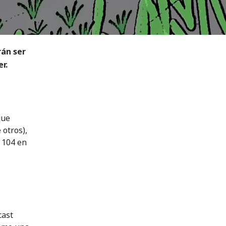
rán ser
r.
que
 otros),
 104 en
cast