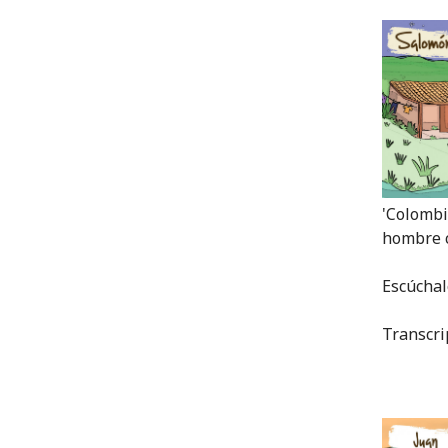
'Colombia
hombre c
Escúcha
Transcri