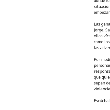
donde lo
situació
empezar 
Las ganas
Jorge, S
ellos ví
como los
las adver
Por medi
personas
responsa
que quie
sepan de
violencia
Escúcha