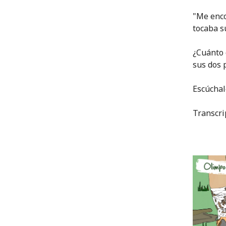
"Me enco
tocaba s
¿Cuánto 
sus dos 
Escúcha
Transcri