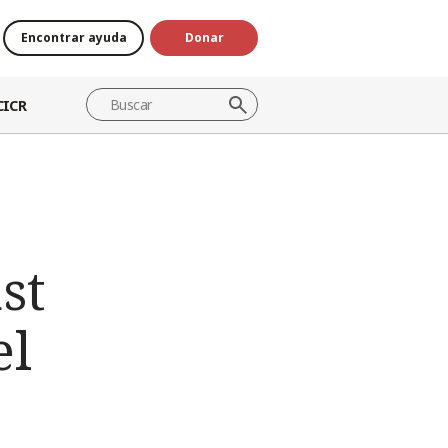
Encontrar ayuda
Donar
CICR
st
el