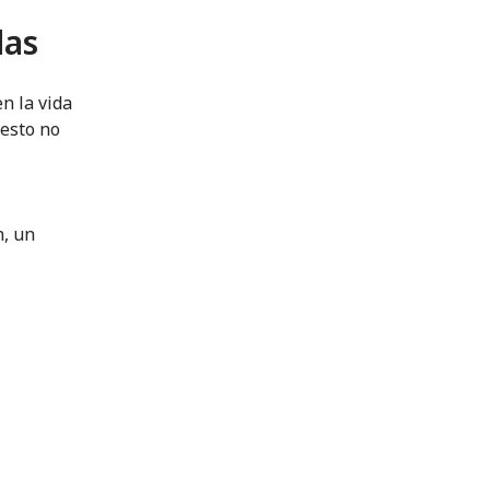
das
n la vida
 esto no
n, un