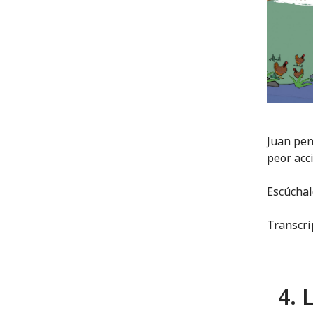
Juan pen
peor acc
Escúcha
Transcri
4. L