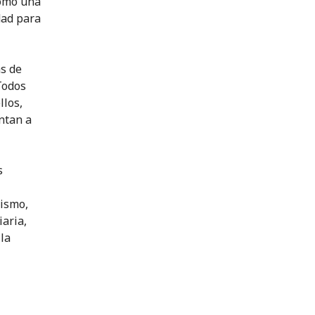
cómo una
dad para
as de
Todos
llos,
ntan a
s
mismo,
iaria,
la