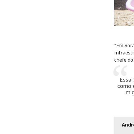
"Em Rora
infraest
chefe do
Essa 
como e
mig
Andr