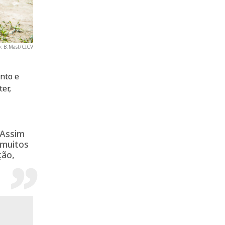
o: B.Mast/CICV
nto e
er,
 Assim
 muitos
ção,