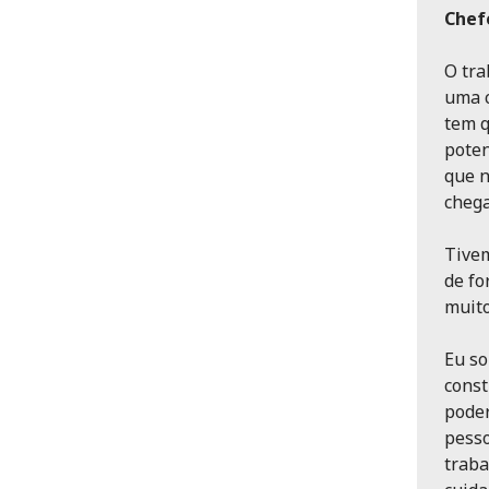
Chefe
O tra
uma c
tem q
poten
que n
chega
Tivem
de fo
muito
Eu so
const
poder
pesso
traba