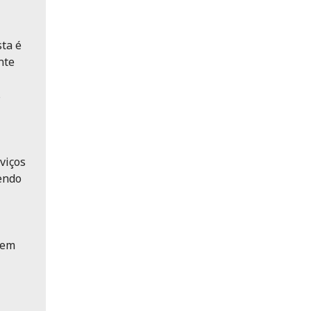
sta é
nte
s
viços
endo
sem