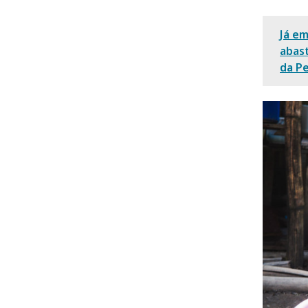
Já em
abas
da Pe