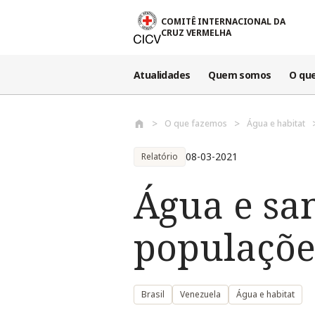
Passar para o conteúdo principal
COMITÊ INTERNACIONAL DA
CRUZ VERMELHA
Atualidades
Quem somos
O qu
O que fazemos
Água e habitat
08-03-2021
Relatório
Água e sa
populaçõe
Brasil
Venezuela
Água e habitat