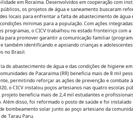
ilidade em Roraima. Desenvolvidos em cooperação com inst
 públicos, os projetos de água e saneamento buscaram refo
des locais para enfrentar a falta de abastecimento de água 
 condições mínimas para a população. Com ações integradas
es programas, o CICV trabalhou no estado fronteiriço com a
a para promover garantir a comunicação familiar (programa
 e também identificando e apoiando crianças e adolescente
s no Brasil.
ia do abastecimento de água e das condições de higiene em
 comunidades de Pacaraima (RR) beneficia mais de 8 mil pes
nte, permitindo reforçar as ações de prevenção e combate à
020, o CICV instalou poços artesianos nas quatro escolas pú
O projeto beneficia mais de 2,4 mil estudantes e profissionai
. Além disso, foi reformado o posto de saúde e foi instalad
de bombeamento solar junto ao poço artesiano da comunid
 de Tarau Paru.