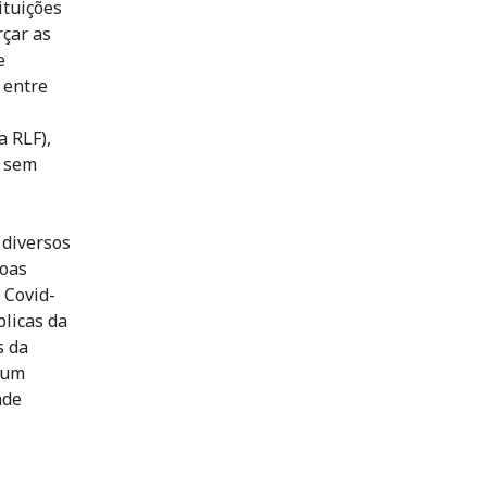
ituições
rçar as
e
 entre
 RLF),
s sem
 diversos
soas
 Covid-
blicas da
s da
o um
ade