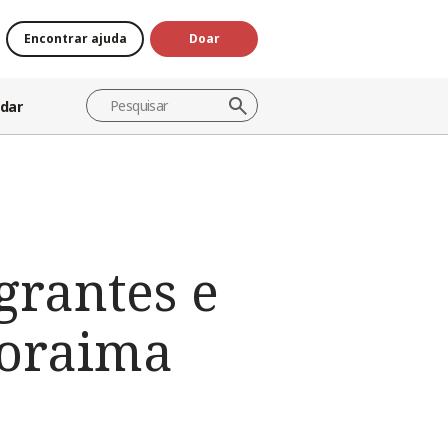
Encontrar ajuda
Doar
dar
grantes e
Roraima