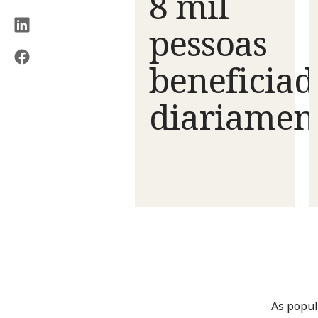
8 mil
pessoas
beneficiad
diariamen
As popul