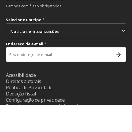
Campos com * são obrigatórios
Selecione um tipo
*
Endereço de e-mail
*
Acessibilidade
Direitos autorais
Política de Privacidade
Dedução fiscal
Configuração de privacidade
Diretrizes para a comunidade on-line
Termos e condições
- CICV ©2026 - Todos os direitos reservados