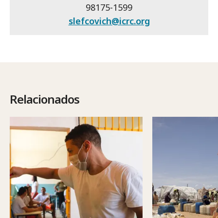
98175-1599
slefcovich@icrc.org
Relacionados