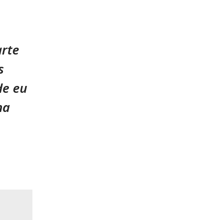
arte
s
de eu
na