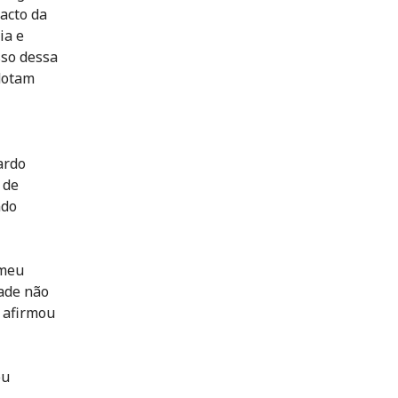
acto da
ia e
sso dessa
adotam
ardo
 de
ndo
 meu
ade não
, afirmou
ou