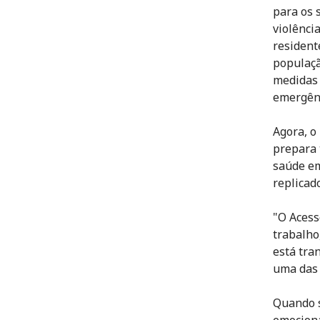
para os 
violênci
resident
populaçã
medidas 
emergên
Agora, o
prepara 
saúde em
replicado
"O Acess
trabalho
está tra
uma das 
Quando s