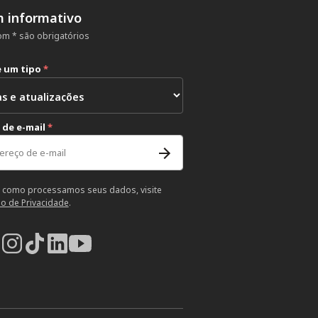
m informativo
m * são obrigatórios
e um tipo
*
 de e-mail
*
 como processamos seus dados, visite
so de Privacidade
.