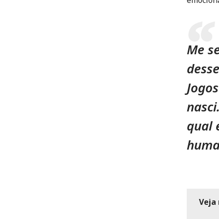
emocion
Me se
desse
Jogos
nasci
qual 
human
Veja 