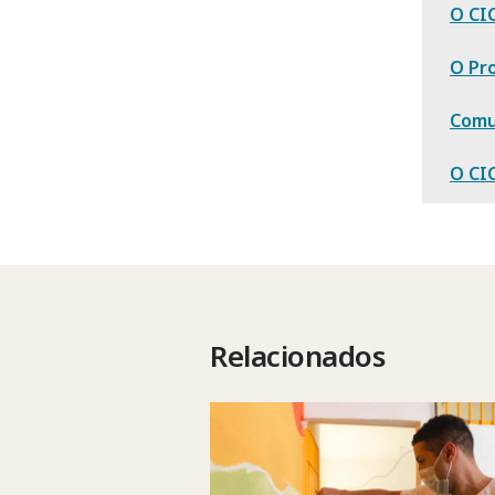
O CI
O Pr
Comu
O CIC
Relacionados