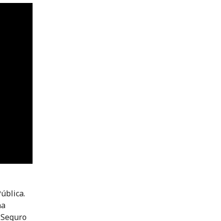
ública.
na
 Seguro