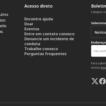
Acesso direto
Boleti
Campos co
utros
Encontre ajuda
sso
Selecion
Doar
eito
Eventos
s.
Entre em contato conosco
Denuncie um incidente de
Endereço
conduta
Trabalhe conosco
Perguntas frequentes
Para saber
nosso
Avi