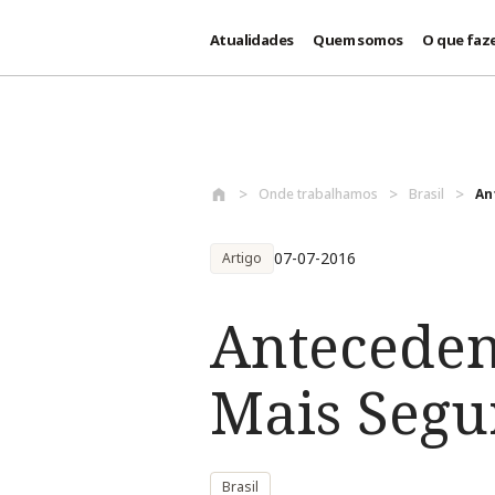
Atualidades
Quem somos
O que faz
Passar para o conteúdo principal
Onde trabalhamos
Brasil
An
07-07-2016
Artigo
Anteceden
Mais Segu
Brasil