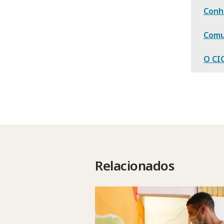
Conh
Comu
O CIC
Relacionados