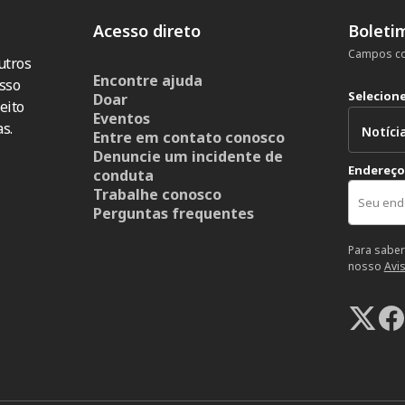
Acesso direto
Boleti
Campos co
utros
Encontre ajuda
sso
Selecion
Doar
eito
Eventos
s.
Entre em contato conosco
Denuncie um incidente de
Endereço
conduta
Trabalhe conosco
Perguntas frequentes
Para saber
nosso
Avi