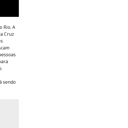
 Rio. A
da Cruz
es
uscam
 pessoas
para
o.
tá sendo