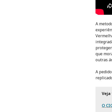
A metodo
experiên
Vermelha
integrad
proteger
que mor
outras á
A pedido
replicad
Veja
O CI