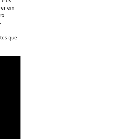
 e os
rer em
ro
s
tos que