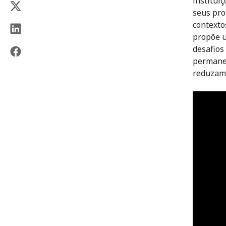
institui
seus pro
contexto
propõe u
desafios 
permanen
reduzam 