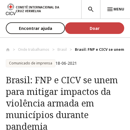
Passar para o conteúdo principal
COMITÊ INTERNACIONAL DA
MENU
CRUZ VERMELHA
Encontrar ajuda
Doar
Onde trabalhamos
Brasil
Brasil: FNP e CICV se unem par
18-06-2021
Comunicado de imprensa
Brasil: FNP e CICV se unem
para mitigar impactos da
violência armada em
municípios durante
pandemia