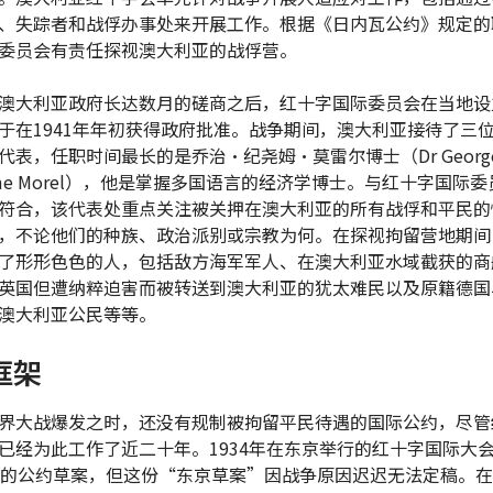
、失踪者和战俘办事处来开展工作。根据《日内瓦公约》规定的
委员会有责任探视澳大利亚的战俘营。
澳大利亚政府长达数月的磋商之后，红十字国际委员会在当地设
于在1941年年初获得政府批准。战争期间，澳大利亚接待了三
代表，任职时间最长的是乔治•纪尧姆•莫雷尔博士（Dr Georg
laume Morel），他是掌握多国语言的经济学博士。与红十字国际
符合，该代表处重点关注被关押在澳大利亚的所有战俘和平民的
，不论他们的种族、政治派别或宗教为何。在探视拘留营地期间
了形形色色的人，包括敌方海军军人、在澳大利亚水域截获的商
英国但遭纳粹迫害而被转送到澳大利亚的犹太难民以及原籍德国
澳大利亚公民等等。
框架
界大战爆发之时，还没有规制被拘留平民待遇的国际公约，尽管
已经为此工作了近二十年。1934年在东京举行的红十字国际大
款的公约草案，但这份“东京草案”因战争原因迟迟无法定稿。