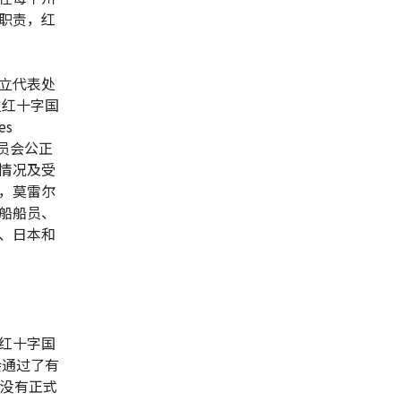
职责，红
立代表处
位红十字国
es
委员会公正
情况及受
，莫雷尔
船船员、
、日本和
红十字国
会通过了有
在没有正式