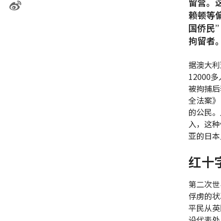
留营。
赖顿等
国侨民
拘留者
据澳大利
1200
被拘捕后
全法案》
的公民。
入，这种
亚的日本
红十
第二次世
俘虏的状
平民从英
设代表处