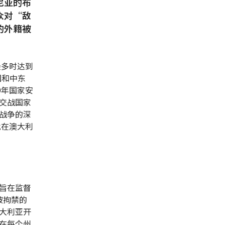
尼亚的布
众对“敌
的外籍被
最多时达到
国和中东
9年国家安
交战国家
战争的深
批在澳大利
旨在监督
被拘禁的
大利亚开
在每个州