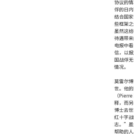
协议的情
俘的日内
结合国家
些框架之
虽然这给
待遇带来
电报中看
信，以报
国战俘无
情况。
莫雷尔博
世。他的
（Pier
释，而另
博士去世
红十字战
志。”虽
帮助的人