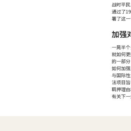
战时平民
通过了1
署了这一
加强
一晃半个
就如何更
的一部分
如何加强
与国际性
法项目旨
羁押理由
有关下一