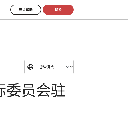
寻求帮助
捐款
际委员会驻