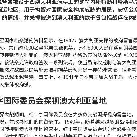
这些营地设于西澳大利亚海岸上的罗特内斯特岛和塔斯马
偏远地区，用于拘留对国家安全构成威胁的居民，安抚公
”的情绪，并关押被送到澳大利亚的数千名包括战俘在内
。
亚国家档案馆的资料显示，在1942，澳大利亚关押的被拘留者
0多人。共有约7000名当地居民被拘禁，另有8000人是在遥远的英
转押到澳大利亚的。澳大利亚战时拘留政策的法律依据是《193
，该法案允许政府签发一系列法规，使当局有权控制与澳大利亚
虽然对敌国公民实施无限期拘禁最初只是一种特殊做法，但随着
做法越来越普遍。事实上，在1941年日本帝国加入战争后，大
人集体被拘禁。
字国际委员会探视澳大利亚营地
界大战期间，红十字国际委员会在大多数交战国探视拘留营地，
况，并改善他们的拘留条件。 1940年，随着越来越多的战俘和
国转押到澳大利亚拘留营中，红十字国际委员会认为有必要在澳
。澳大利亚红十字会率先针对战争开展人道应对工作，包括通过