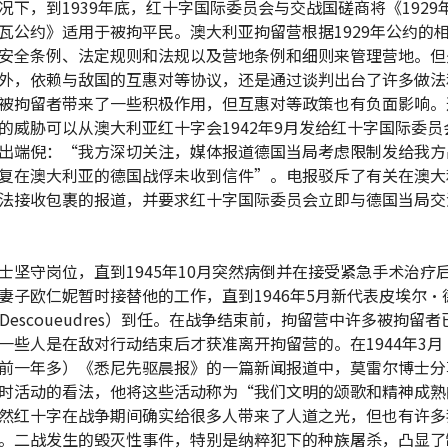
况下，到1939年底，红十字国际委员会与交战国磋商将《1929
瓦公约》适用于被拘平民。澳大利亚拘留营根据1929年公约的
安全条例、法定规则和法规以及营地条例和细则来管理营地。但
外，依赖与敌国的互惠对等协议，还是通过谈判出台了许多做法
被拘留者带来了一些积极作用，但互惠对等政策也有负面影响。
的威胁可以从澳大利亚红十字会1942年9月发给红十字国际委员
出端倪：“我方深切关注，媒体报道德国当局考虑限制发给我方
复在澳大利亚的德国战俘未收到信件”。电报驳斥了有关在澳大
法接收包裹的报道，并要求红十字国际委员会立即与德国当局交
士坚守岗位，直到1945年10月突然病倒并在接受紧急手术治疗
妻子欧仁妮暂时接替他的工作，直到1946年5月新代表皮埃尔•
re Descoueudres）到任。在战争结束前，拘留营中许多被拘留
一些人是在敌对行动结束后才获准离开拘留营的。在1944年3月
前一年多）《悉尼先驱晨报》的一篇新闻报道中，莫雷尔博士分
时活动的看法，他将这些活动称为“我们文明的颂歌和精神成熟
然红十字在战争期间确实给很多人带来了人道之光，但也有许多
。二战发生的毁灭性事件，特别是纳粹犯下的种族屠杀，凸显了