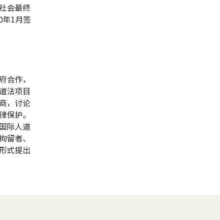
社会最终
0年1月签
府合作，
道法项目
商，讨论
律保护。
国际人道
拘留者、
形式提出