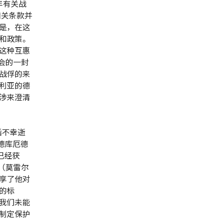
年有关战
相关条款并
是，在这
和政策。
这种互惠
会的一封
战俘的来
利亚的德
涉来澄清
后不幸逝
德库厄德
者已经获
（莫雷尔
享了他对
的标
我们未能
制定保护