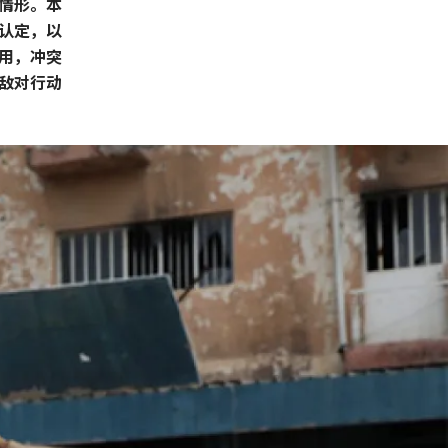
情形。本
认定，以
用，冲突
敌对行动