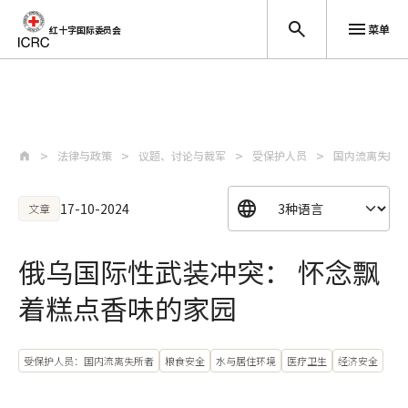
菜单
红十字国际委员会
跳至主要内容
法律与政策
议题、讨论与裁军
受保护人员
国内流离失所
17-10-2024
文章
俄乌国际性武装冲突： 怀念飘
着糕点香味的家园
受保护人员：国内流离失所者
粮食安全
水与居住环境
医疗卫生
经济安全