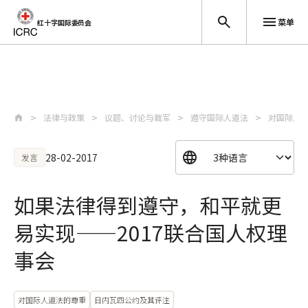
菜单
红十字国际委员会
跳至主要内容
法律与政策
议题、讨论与裁军
遵守国际人道法
对国际人
28-02-2017
发言
如果法律得到遵守，和平就更
易实现——2017联合国人权理
事会
对国际人道法的尊重
日内瓦四公约及其评注