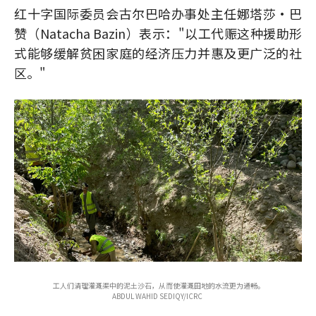
红十字国际委员会古尔巴哈办事处主任娜塔莎·巴
赞（Natacha Bazin）表示："以工代赈这种援助形
式能够缓解贫困家庭的经济压力并惠及更广泛的社
区。"
工人们清理灌溉渠中的泥土沙石，从而使灌溉田地的水流更为通畅。
ABDUL WAHID SEDIQY/ICRC