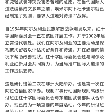
和减轻武装冲突受害者苦难的意愿。在当代国际人
道法编纂成文多年之前，埃米尔阿卜杜卡迪尔就已
经制定了规则，要求人道地对待法军战俘。
自1954年阿尔及利亚民族解放战争爆发以来，红十
字国际委员会一直在该国开展工作，并于2002年建
立常设代表处。我们在阿尔及利亚的主要活动是探
视被拘留者以评估拘留条件和待遇，并在必要的情
况下帮助改善现状。红十字国际委员会还与阿尔及
利亚红新月会共同努力，为当局推广国际人道法的
工作提供支持。
这是研讨班第二次在非洲大陆举办，也是第一次在
阿拉伯语国家举办。规制军事行动国际规则高级研
讨班由红十字国际委员会与东道国武装部队联合举
办，现已成为一项重要的年度活动。今年的研讨班
是第九届，前八届分别在瑞士、法国、南非、马来