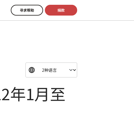
寻求帮助
捐款
2年1月至