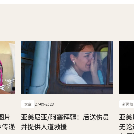
文章
27-09-2023
新闻稿
图片
亚美尼亚/阿塞拜疆：后送伤员
亚美
中传递
并提供人道救援
无论