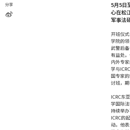
5月5日
分享
心在松
军事法
开班仪式
学院的领
武警后备
有益处。
内外专家
学与IC
国专家的
讨班，期
ICRC东
学国际法
持续举办
ICRC
动。他表