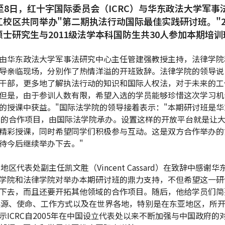
至8日，红十字国际委员会（ICRC）与华东政法大学军事
江校区共同举办"第二期执法行动国际最佳实践研讨班。"2
硕士研究生与2011级法学本科国防生共30人参加本期培训
由华东政法大学军事法研究中心主任管建强教授主持，法律学院
导亲临现场，分别作了热情洋溢的开班致辞。法律学院的领导说
干部，更多地了解执法行动的知识和国际人权法，对于未来的工
但是，由于参训人数有限，希望入选的学员能够珍惜这次学习机
的授课中获益。"国际法学院的领导接着表示："本期研讨班是华
RC的合作项目，由国际法学院承办。设置这样的开放平台就是让
精彩授课，同时希望同学们积极参与互动。这是双方合作举办的
待今后继续举办下去。"
亚地区代表处副主任凯文胜（Vincent Cassard）在致辞中感谢
学院和法律学院对举办本期研讨班的鼎力支持，不但希望这一研
下去，而且还要开拓其他领域的合作项目。随后，他给学员们简
的起源、使命、工作方式以及在世界各地，特别是在东亚地区，所
示ICRC自2005年在中国设立代表处以来不断加强与中国政府的