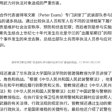
用武力对执法对象造成的严重伤害。
合作代表彼得埃文斯（Peter Evans）专门讲授了"武装部队参
临的诸多挑战。通过比较执法人员和军人在不同的法律框架下履
责是维护社会治安秩序、预防和侦查犯罪；而后者则是参与实施
斯先生结合上世纪七十年代发生在北爱尔兰的"血腥星期日"的翔
个事件发生的来龙去脉，总结出部队士兵而非执法人员参与应对
训。
彼得埃文斯在讲授"武装部队参与国内治安行动"面临的挑战。CC BY-NC-ND/ICRC
班还邀请了华东政法大学国际法学院的管建强教授为学员讲授了
、角色和挑战。"根据《中华人民共和国人民武装警察法》，他
队在和平时期应履行的职责和义务。管教授还通过《中华人民共
法》和《中华人民共和国人民警察法》比较了中国武警与警察的
管教授指出，在执行安全保卫任务使用警械和武器时应该依照人
武器的有关法律、行政法规的规定执行。管教授还通过生动的案
法行政执法，才是国家维稳的关键所在。最后他还介绍了武警在