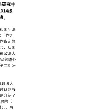
法研究中
014级
班。
和国际法
："作为
作肯定颇
会，从国
东政法大
大家领略外
第二期研
华东政法大
讨班能够
要介绍了
开展的活
对话，与