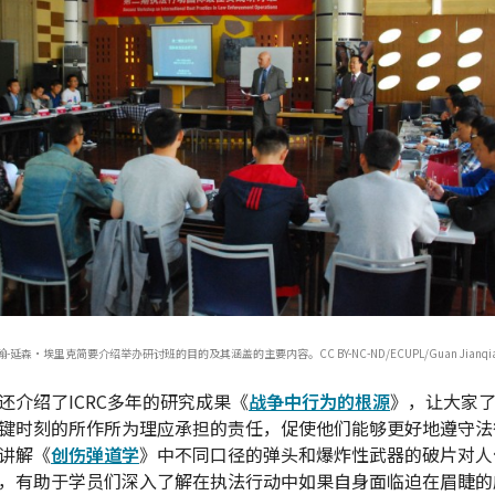
翰-延森·埃里克简要介绍举办研讨班的目的及其涵盖的主要内容。CC BY-NC-ND/ECUPL/Guan Jianqia
还介绍了ICRC多年的研究成果《
战争中行为的根源
》，让大家
键时刻的所作所为理应承担的责任，促使他们能够更好地遵守法
讲解《
创伤弹道学
》中不同口径的弹头和爆炸性武器的破片对人
，有助于学员们深入了解在执法行动中如果自身面临迫在眉睫的