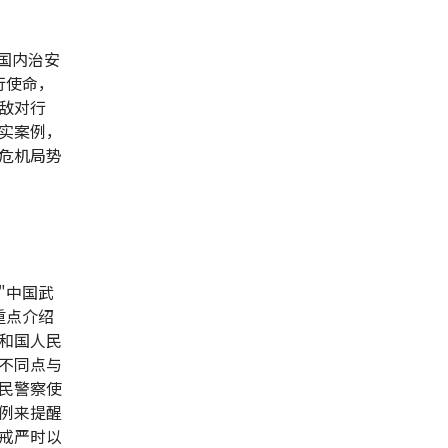
与国内治安
行使命，
敌对行
实案例，
危机局势
"中国武
重点介绍
和国人民
不同点与
民警察使
例来提醒
戒严时以