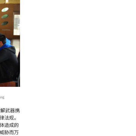
ng
了解武器携
律法规。
体造成的
威胁而万