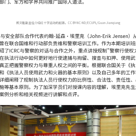
部门、军方和学界共同推广国际人道法。
凯文胜副主任介绍红十字运动的起源。CC BY-NC-ND/ECUPL/Guan Jianqiang
察与安全部队合作代表约翰-延森·埃里克（John-Erik Jensen）
曾在联合国维和行动部负责维和警察培训工作。作为本期培训班
绍了ICRC与警察的对话与合作之外，重点讲授规制"警察行使权
在执法行动中如何更好地行使逮捕与拘留、搜查与扣押、使用武
真正把握警察权力与尊重人权之间的平衡。根据联合国关于《执
和《执法人员使用武力和火器的基本原则》以及自己多年的工作
详细阐释了规制执法人员行使权力的比例性、合法性、责任性、
施等基本原则。为了加深学员们对授课内容的理解，埃里克先生
案例分析和相关视频进行讲解和点评。