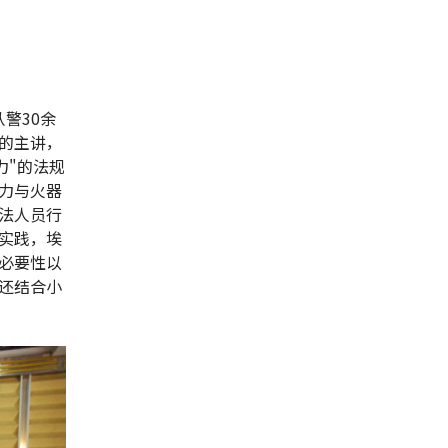
从警30余
的主讲，
力"的法规
力与火器
法人员行
实践，埃
必要性以
还结合小