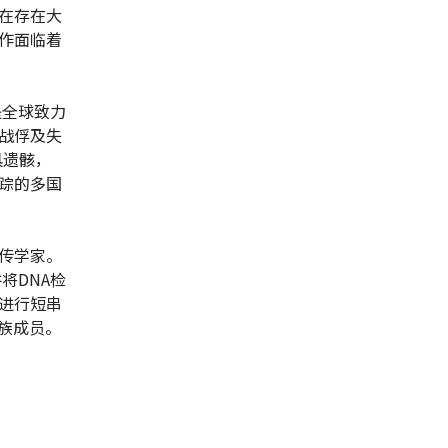
在存在大
作面临着
是全球致力
战俘及失
具遗骸，
踪的多国
传学家。
将DNA检
进行短串
族成员。