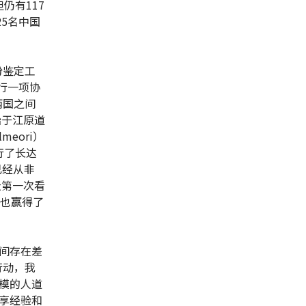
仍有117
25名中国
份鉴定工
行一项协
两国之间
始于江原道
lmeori）
行了长达
已经从非
众第一次看
目也赢得了
间存在差
行动，我
模的人道
享经验和