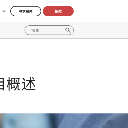
寻求帮助
捐款
目概述