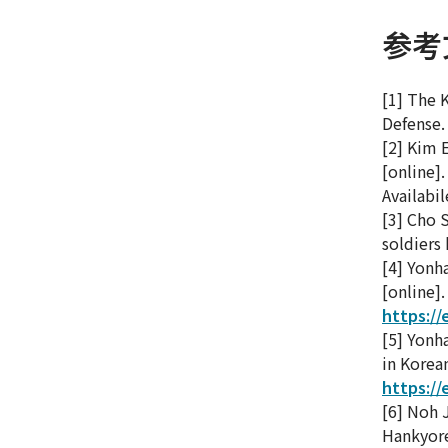
参考
[1] The K
Defense.
[2] Kim 
[online]
Availabi
[3] Cho 
soldiers 
[4] Yonh
[online].
https:/
[5] Yonh
in Korean
https:/
[6] Noh 
Hankyore