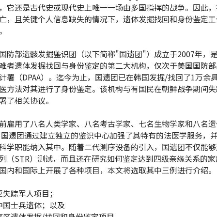
，它还是古代史或现代史上唯一一场由多国指挥的战争。因此，
亡，且关键个人信息缺失的情况下，遗体发掘找回和身份鉴定工
。
国防部遗骸发掘鉴识团（以下简称"国遗团"）成立于2007年，
难者遗体发掘找回与身份鉴定的第二大机构，仅次于美国国防部
计署（DPAA）。迄今为止，国遗团已在韩国发掘/找回了1万余
医方法对其进行了身份鉴定。该机构与有国民在朝鲜战争期间失
署了相关协议。
前雇用了八名人类学家、八名考古学家、七名生物学家和八名遗
年，国遗团通过建立独立的鉴识中心加强了其特有的法医学服务，并
科学职能纳入其中。随着二代测序设备的引入，国遗团不仅能够
列（STR）测试，而且还在研究如何鉴定达到四级亲缘关系的家
国内和国际上开展了各种项目，本文将选取其中三例进行介绍。
亚失踪军人项目；
中国士兵遗体；以及
事区遗体发掘/找回和身份鉴定项目。