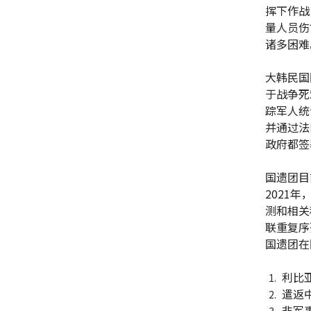
挥下作战
量人员伤
诸多困难
大韩民国
于战争死
踪军人统
并通过法
政府都签
国遗团目
2021
测和相关
联重复序
国遗团在
利比
遣返
非军