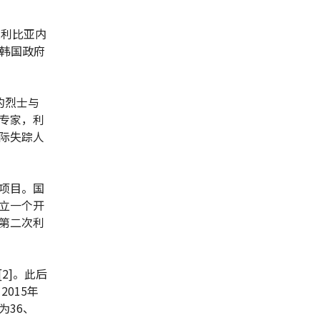
次利比亚内
，韩国政府
的烈士与
专家，利
际失踪人
项目。国
立一个开
第二次利
2]。此后
015年
为36、