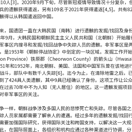
和10人[3]。2020年9月下旬，尽管新冠疫情导致情况十分复杂，但
兵的遗骸获得遣返，另有109名于2021年获得遣返[4,5]。共有8
骸得以从韩国遣返回中国。
来，国遗团一直在大韩民国（南韩）进行遗骸的发掘/找回及身
18年9月，大韩民国和朝鲜民主主义人民共和国（北朝鲜）开始履
军事区内搜寻和发掘/找回战争中失踪人员的遗骸。非军事区是
，是1953年《朝鲜停战协定》中划定的一块区域。发掘工作开
on Province）铁原郡（Cheorwon County）的箭头山（Hwasa
951年和1952年，南北朝鲜、美国、法国和中国军队曾在该地进
战斗，部队中有数千人失踪[6]。迄今为止，在清除地雷之后，
到了424具人类遗骸，其中9具已经确认了身份。这项工作让公
在过去70年中不为人知（无人居住）的地区。这一遗骸发掘项
对非军事区的关注。
争一样，朝鲜战争涉及多国人民的悲惨死亡和失踪。尽管各国之
踪人员家属都需要了解亲人的遭遇。经过多年的遗骸发掘/找回
需要加强国际研究，获得国际关注和跨国支持，以解决这一大规
此，在国际层面上，各组织和机构应通过各种渠道进行协调，分