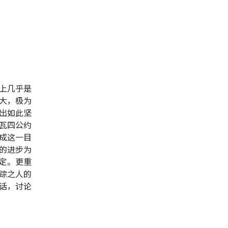
上几乎是
大，极为
出如此坚
瓦四公约
成这一目
的进步为
定。更重
踪之人的
话，讨论