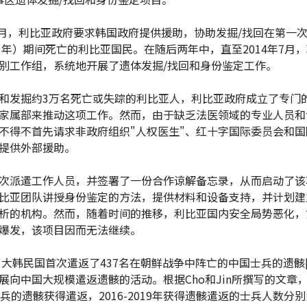
年7月，利比亚政府要求韩国政府提供援助，协助发掘/找回在第一
11年）期间死亡的利比亚国民。在随后两年中，直至2014年7月
别工作组，系统地开展了遗体发掘/找回和身份鉴定工作。
和发掘约3万名死亡或失踪的利比亚人，利比亚政府成立了专门
家属部来推动这项工作。然而，由于缺乏法医领域的专业人员和
不得不首先请求非政府组织"人权医生"、红十字国际委员会和国
提供外部援助。
次派遣工作人员，并签署了一份合作谅解备忘录，从而启动了该
比亚团队讲授身份鉴定的方法，提供材料和设备支持，并计划建
析的机构。然而，随着时间的推移，利比亚国内安全局势恶化，
爆发，该项目因而无法继续。
年，大韩民国首次遣返了437名在朝鲜战争中阵亡的中国士兵的遗骸[
展向中国大规模遣返遗骸的活动。根据Cho和Jin所撰写的文章，2
士兵的遗骸获得遣返，2016-2019年获得遗骸遣返的士兵人数分别