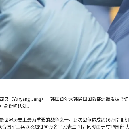
酉良（Yuryang Jang），韩国首尔大韩民国国防部遗骸发掘鉴
RI）身份确认处。
是世界历史上最为重要的战争之一。此次战争造成约16万南北
联合国军士兵以及超过90万名平民丧生[1]，同时由于有16国部