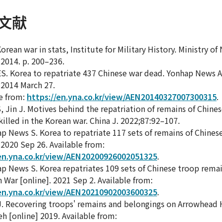
文献
orean war in stats, Institute for Military History. Ministry of
 2014. p. 200–236.
ES. Korea to repatriate 437 Chinese war dead. Yonhap News 
. 2014 March 27.
le from:
https://en.yna.co.kr/view/AEN20140327007300315
.
S, Jin J. Motives behind the repatriation of remains of Chine
killed in the Korean war. China J. 2022;87:92–107.
ap News S. Korea to repatriate 117 sets of remains of Chines
 2020 Sep 26. Available from:
/en.yna.co.kr/view/AEN20200926002051325
.
ap News S. Korea repatriates 109 sets of Chinese troop remai
 War [online]. 2021 Sep 2. Available from:
/en.yna.co.kr/view/AEN20210902003600325
.
J. Recovering troops' remains and belongings on Arrowhead H
h [online] 2019. Available from: