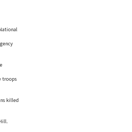
 National
Agency
se
e troops
ns killed
ill.