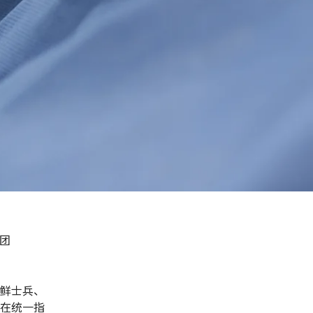
识团
朝鲜士兵、
队在统一指