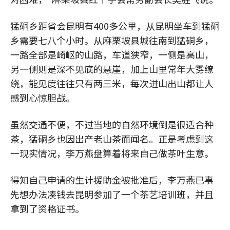
猛硐乡距省会昆明有400多公里，从昆明坐车到猛硐
乡需要七八个小时。从麻栗坡县城往南到猛硐乡，
一路全部是崎岖的山路，车道狭窄，一侧是高山，
另一侧则是深不见底的悬崖，加上山里常年大雾缭
绕，能见度往往只有两三米，每次进山出山都让人
感到心惊胆战。
虽然交通不便，不过当地的自然环境倒是很适合种
茶，猛硐乡也因出产老山茶而闻名。正是考虑到这
一现实情况，李万燕盘算着将来自己做茶叶生意。
得知自己申请的生计援助金被批准后，李万燕已事
先想办法凑钱去昆明参加了一个茶艺培训班，并且
拿到了资格证书。