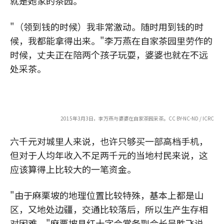
就是她家的茶园。
"（领到钱的时候）我非常激动。随时用到钱的时
候，我都能拿得出来。"李万燕在自家茶园里劳作的
时候，丈夫正在陪两个孩子玩耍，婆婆也就在不远
处采茶。
2015年3月3日，李万燕与婆婆在自家茶园采茶。CC BY-NC-ND / ICRC
六千元对城里人来说，也许只够买一部高档手机，
但对于人均年收入不足两千元的当地村民来说，这
应该算得上比较大的一笔资金。
"由于麻栗坡的地理位置比较特殊，基本上都是山
区，又地处边疆，交通比较落后，所以生产生存相
对困难，"麻栗坡县红十字会常务副会长吴胜飞说。