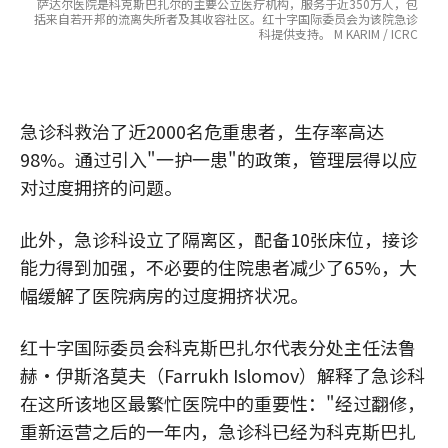
萨达尔医院是科克斯巴扎尔的主要公立医疗机构，服务于近350万人，包
括来自若开邦的流离失所者及其收容社区。红十字国际委员会为该院急诊
科提供支持。 M KARIM / ICRC
急诊科救治了近2000名危重患者，生存率高达
98%。通过引入"一护一患"的政策，管理层得以应
对过度拥挤的问题。
此外，急诊科设立了隔离区，配备10张床位，接诊
能力得到加强，不必要的住院患者减少了65%，大
幅缓解了医院病房的过度拥挤状况。
红十字国际委员会科克斯巴扎尔代表分处主任法鲁
赫·伊斯洛莫夫（Farrukh Islomov）解释了急诊科
在这所该地区最繁忙医院中的重要性："经过翻修，
重新运营之后的一年内，急诊科已经为科克斯巴扎