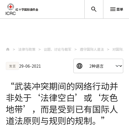
菜单
红十字国际委员会
跳至主要内容
法律与政策
议题、讨论与裁军
遵守国际人道法
对国际人
29-06-2021
发言
“武装冲突期间的网络行动并
非处于‘法律空白’或‘灰色
地带’，而是受到已有国际人
道法原则与规则的规制。”