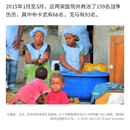
2015年1月至3月，这两家医院共救治了159名战争
伤员，其中布卡武有66名，戈马有93名。
北基伍，戈马，恩多绍中非浸礼会医院。红十字国际委员会2014年修缮了这个厨房，医院的
厨师在厨房中工作。CC BY-NC-ND/ICRC/Elodie Schindler