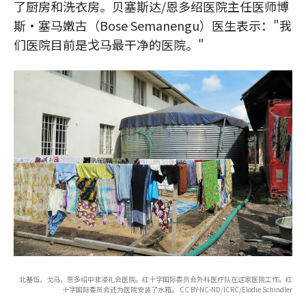
了厨房和洗衣房。贝塞斯达/恩多绍医院主任医师博
斯·塞马嫩古（Bose Semanengu）医生表示："我
们医院目前是戈马最干净的医院。"
北基伍，戈马，恩多绍中非浸礼会医院。红十字国际委员会外科医疗队在这家医院工作。红
十字国际委员会还为医院安装了水箱。 CC BY-NC-ND/ICRC/Elodie Schindler