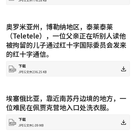
JPEG文件
776.18 KB
奥罗米亚州，博勒纳地区，泰莱泰莱
（Teletele），一位父亲正在听别人读他
被拘留的儿子通过红十字国际委员会发来
的红十字通信。
下载
JPEG文件
236.25 KB
埃塞俄比亚，靠近南苏丹边境的地方，一
位难民在佩贾克营地入口处洗衣服。
下载
JPEG文件
1.09 MB