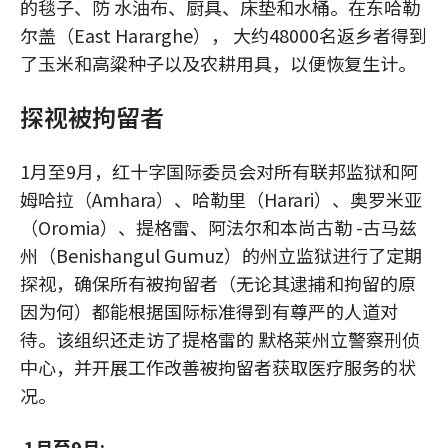
的毯子、防 水油布、厨具、床垫和水桶。在东哈勒
尔盖（East Hararghe）， 大约48000名返乡者得到
了玉米和高粱种子以及农耕用具，以便恢复生计。
探视被拘留者
1月至9月，红十字国际委员会对所有联邦监狱和阿
姆哈拉（Amhara）、哈勒里（Harari）、奥罗米亚
（Oromia）、提格雷、阿法尔和本尚古勒 -古马兹
州（Benishangul Gumuz）的州立监狱进行了定期
探视，确保所有被拘留者（无论其逮捕和拘留的原
因为何）都能根据国际标准得到有尊严的人道对
待。该组织还走访了提格雷的 默格莱州立警察刑侦
中心，并开展工作改善被拘留者获取医疗服务的状
况。
1月至9月: