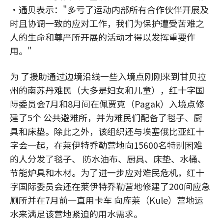
•通贝表示："多亏了运动内部所有合作伙伴开展及
时且协调一致的应对工作，我们为保护遭受苦难之
人的生命和尊严所开展的活动才得以发挥重要作
用。"
为 了援助通过边境沿线一些入境点刚刚来到甘贝拉
州的南苏丹难民（大多是妇女和儿童），红十字国
际委员会7月和8月间在佩贾克（Pagak）入境点修
建了5个 公共避难所，并为难民们配备了毯子、厨
具和床垫。除此之外，该组织还与埃塞俄比亚红十
字会一起，在莱伊特乔勒营地向15600名特别困难
的人分发了毯子、 防水油布、厨具、床垫、水桶、
节能炉具和木材。为了进一步应对难民危机，红十
字国际委员会还在莱伊特乔勒营地修建了200间应急
厕所并在7月前一直用卡车 向库莱（Kule）营地运
水来满足该营地紧迫的用水需求。