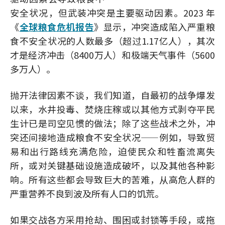
安全状况，但武装冲突是主要驱动因素。2023 年
《
全球粮食危机报告
》显示，冲突造成陷入严重粮
食不安全状况的人数最多（超过1.17亿人），其次
才是经济冲击（8400万人）和极端天气事件（5600
多万人）。
抛开法律因素不谈，我们知道，自最初的战争爆发
以来，水井投毒、焚烧庄稼或以其他方式剥夺平民
生计已是司空见惯的做法；除了这些战术之外，冲
突还间接地造成粮食不安全状况——例如，导致贸
易和出行路线充满危险，迫使民众和牲畜流离失
所，或对关键基础设施造成破坏，以及其他各种影
响。所有这些都会导致巨大的苦难，从高危人群的
严重营养不良到波及所有人口的饥荒。
如果交战各方采用抢劫、围困或封锁等手段，或拖