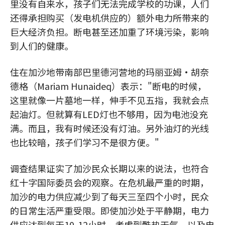
里没有自来水，孩子们无法完成学校的功课，人们
还得承担购买（发电机供应的）额外电力所带来的
巨大经济负担。断电甚至还加重了环境污染，影响
到人们的健康。
住在加沙地带南部巴里德河营地的玛丽亚姆·胡奈
德格（Mariam Hunaideq）表示："断电的时候，
这里就像一片墓地一样，伸手不见五指，我就会点
起油灯。但就算有LED灯也不够用，因为电池没充
满。而且，我有时候还没有灯油。另外油灯的光线
也比较暗，孩子们学习不是很方便。"
调查结果证实了加沙民众长期以来的说法，也符合
红十字国际委员会的观察。在危机最严重的时期，
加沙的电力供应减少到了每天三至四个小时，民众
的日常生活严重受限。即使加沙处于平静期，电力
供应达到每天10-12小时，考虑到酷热天气，以及电