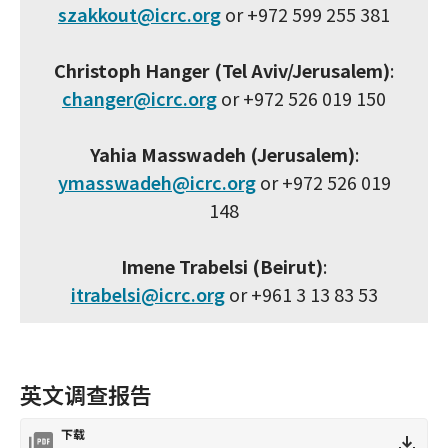
szakkout@icrc.org
or +972 599 255 381
Christoph Hanger (Tel Aviv/Jerusalem)
:
changer@icrc.org
or +972 526 019 150
Yahia Masswadeh (Jerusalem)
:
ymasswadeh@icrc.org
or +972 526 019
148
Imene Trabelsi (Beirut)
:
itrabelsi@icrc.org
or +961 3 13 83 53
英文调查报告
下载