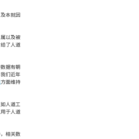
危及本就因
家属以及被
付给了人道
的数据有朝
，我们近年
统
方面维持
正如人道工
仅用于人道
中，相关数