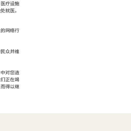
，医疗设施
他处就医。
织的网络行
的民众并维
命中对您造
我们正在竭
从而得以继