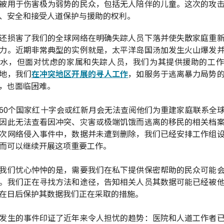
被用于伤害极为弱势的民众，包括无人陪伴的儿童。这次的攻
、安全和接受人道保护与援助的权利。
还损害了我们的全球网络在明确失踪人员下落并使失散家庭重
力。近期非常典型的实例就是，太平洋岛国汤加发生火山爆发
洪水，但面对忧虑的家属和失踪人员，我们为其提供援助的工作
地，我们
在冲突地区开展的寻人工作
，如服务于逃离暴力局势
，也面临困难。
60个国家红十字会或红新月会无法查阅他们为重建家庭联系全
因此无法查看因冲突、灾害或极端饥饿而逃离的移民的相关档
次网络侵入事件中，数据并未遭到删除，我们已经安排工作组
而可以继续开展这项重要工作。
我们忧心忡忡的是，需要我们在私下提供保密帮助的民众可能
。我们正在寻找方法和途径，告知相关人员其数据可能已经被
在日后保护其数据我们正在采取的措施。
发生的事件印证了近年来令人担忧的趋势：医院和人道工作者