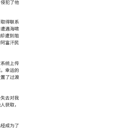
击侵犯了他
新取得联系
并遭遇海啸
却遭到阻
的阿富汗民
球系统上传
案。幸运的
设置了过渡
会失去对我
他人获取，
已经成为了