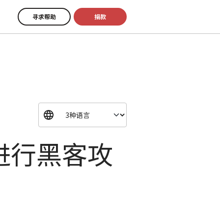
寻求帮助
捐款
进行黑客攻