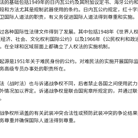
法的基础包括1949年的日内瓦公约及其附加议定书、海牙公约
段和方法尤其是规制武器使用的条约。日内瓦公约规定，红十字
卫国际人道法的职责，有义务促进国际人道法得到尊重和实施。
过各种国际性法律文件得到了发展。其中包括1948年《世界人
年《经济、社会、文化权利国际公约》以及1966年《公民权利和政
。在全球和区域层面上都确立了人权法的实施机制。
起源是1951年关于难民身份的公约。对难民法的实施开展国际
务高级专员办事处的职责所在。
法（战时法）也与诉诸战争权不同，后者禁止各国之间使用武力
外情况加以界定。诉诸战争权是联合国宪章所规定的，并通过联
。
战争权所涵盖的有关武装冲突合法性或预防武装冲突的争论结果
务尊重并确保国际人道法得到尊重。