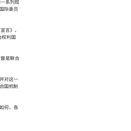
和一系列规
国际委员
权宣言》、
治权利国
监督是联合
并对这一
合国机制
如何，各