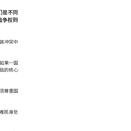
们是不同
战争权则
。
装冲突中
如果一国
础的核心
须尊重国
难民身处