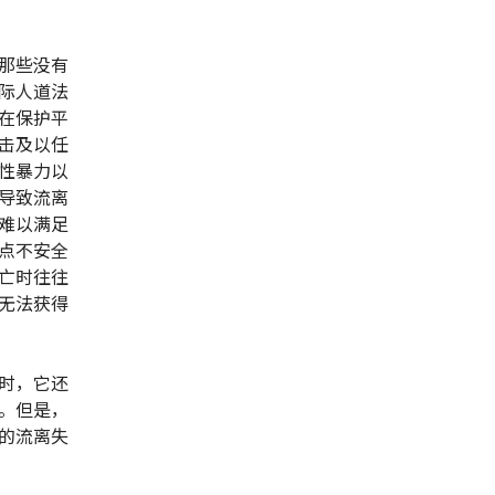
那些没有
际人道法
在保护平
击及以任
性暴力以
导致流离
难以满足
点不安全
亡时往往
无法获得
时，它还
。但是，
的流离失