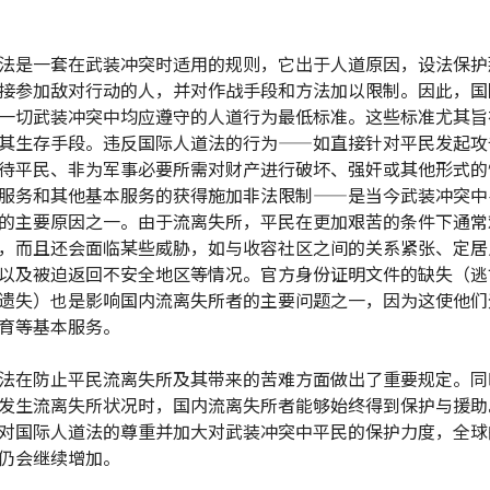
法是一套在武装冲突时适用的规则，它出于人道原因，设法保护
接参加敌对行动的人，并对作战手段和方法加以限制。因此，国
一切武装冲突中均应遵守的人道行为最低标准。这些标准尤其旨
其生存手段。违反国际人道法的行为——如直接针对平民发起攻
待平民、非为军事必要所需对财产进行破坏、强奸或其他形式的
服务和其他基本服务的获得施加非法限制——是当今武装冲突中
的主要原因之一。由于流离失所，平民在更加艰苦的条件下通常
，而且还会面临某些威胁，如与收容社区之间的关系紧张、定居
以及被迫返回不安全地区等情况。官方身份证明文件的缺失（逃
遗失）也是影响国内流离失所者的主要问题之一，因为这使他们
育等基本服务。
法在防止平民流离失所及其带来的苦难方面做出了重要规定。同
发生流离失所状况时，国内流离失所者能够始终得到保护与援助
对国际人道法的尊重并加大对武装冲突中平民的保护力度，全球
仍会继续增加。