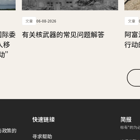
文章
06-08-2026
文章
国际委
有关核武器的常见问题解答
阿富
人移
行动
动”
快速链接
简报
标有*的为
与政策的
寻求帮助