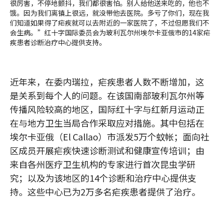
很厉害，不停地颤抖，我们都很害怕。别人给他送来吃的，他也不
饿。因为我们离镇上很远，就没带他去医院。多亏了你们，现在我
们知道如果得了疟疾就可以去附近的一家医院了，不过但愿我们不
会生病。”红十字国际委员会为玻利瓦尔州埃尔卡亚俄市的14家疟
疾患者诊断治疗中心提供支持。
近年来，在委内瑞拉，疟疾患者人数不断增加，这
是关系到每个人的问题。在该国南部玻利瓦尔州等
传播风险较高的地区，国际红十字与红新月运动正
在与地方卫生当局合作采取应对措施。其中包括在
埃尔卡亚俄（El Callao）市派发5万个蚊帐；面向社
区成员开展疟疾快速诊断测试和健康宣传培训；由
来自各州医疗卫生机构的专家进行首次昆虫学研
究；以及为该地区的14个诊断和治疗中心提供支
持。这些中心已为2万多名疟疾患者提供了治疗。