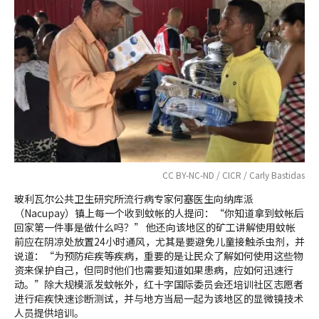
CC BY-NC-ND / CICR / Carly Bastidas
玻利瓦尔公共卫生研究所流行病专家何塞医生向纳库派
（Nacupay）镇上每一个收到蚊帐的人提问：“你知道拿到蚊帐后
回家第一件事是做什么吗？” 他还向该地区的矿工讲解使用蚊帐
前应在阴凉处放置24小时通风，尤其是要避免儿童接触杀虫剂，并
说道：“为预防疟疾等疾病，重要的是让民众了解如何使用这些物
资来保护自己，但同时他们也需要知道如果患病，应如何迅速行
动。”除大规模派发蚊帐外，红十字国际委员会还培训社区志愿者
进行疟疾快速诊断测试，并与地方当局一起为该地区的显微镜技术
人员提供培训。