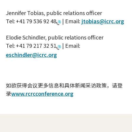
Jennifer Tobias, public relations officer
Tel:
+41 79 536 92 48
| Email:
jtobias@icrc.org
Elodie Schindler, public relations officer
Tel:
+41 79 217 32 51
| Email:
eschindler@icrc.org
如欲获得会议更多信息和具体新闻采访政策，请登
录
www.rcrcconference.org