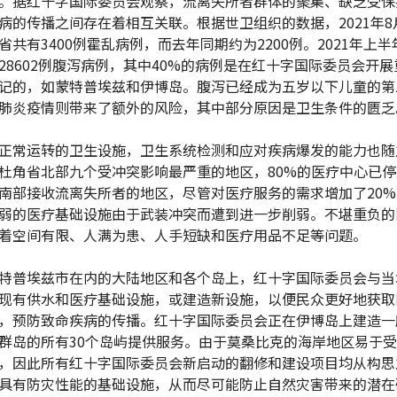
。据红十字国际委员会观察，流离失所者群体的聚集、缺乏受保
病的传播之间存在着相互关联。根据世卫组织的数据，2021年8
省共有3400例霍乱病例，而去年同期约为2200例。2021年上
28602例腹泻病例，其中40%的病例是在红十字国际委员会开
记的，如蒙特普埃兹和伊博岛。腹泻已经成为五岁以下儿童的第
肺炎疫情则带来了额外的风险，其中部分原因是卫生条件的匮乏
正常运转的卫生设施，卫生系统检测和应对疾病爆发的能力也随
杜角省北部九个受冲突影响最严重的地区，80%的医疗中心已
南部接收流离失所者的地区，尽管对医疗服务的需求增加了20%
弱的医疗基础设施由于武装冲突而遭到进一步削弱。不堪重负的
着空间有限、人满为患、人手短缺和医疗用品不足等问题。
特普埃兹市在内的大陆地区和各个岛上，红十字国际委员会与当
现有供水和医疗基础设施，或建造新设施，以便民众更好地获取
，预防致命疾病的传播。红十字国际委员会正在伊博岛上建造一
群岛的所有30个岛屿提供服务。由于莫桑比克的海岸地区易于
，因此所有红十字国际委员会新启动的翻修和建设项目均从构思
具有防灾性能的基础设施，从而尽可能防止自然灾害带来的潜在