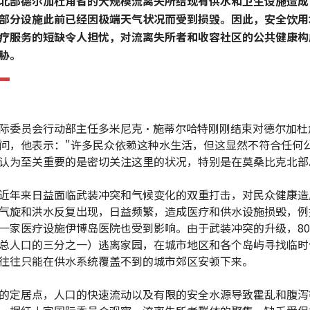
北部德尔加杜角省的大规模流离失所给现有供水和卫生设施造成
部分设施此前已经因极端天气状况而受到损毁。因此，安全饮用
疗服务的短缺令人担忧，对流离失所者和收容社区的公共健康构
胁。
际委员会行动部主任多米尼克•施蒂尔哈特刚刚结束对德尔加杜
问，他表示："许多民众依赖这种水生活，但这显然不符合任何
认为至关重要的是密切关注这里的状况，特别是在莫桑比克北部
近年来日益面临武装冲突和气候变化的双重打击，对民众健康造
气旋和洪水反复出现，日益频繁，造成医疗和供水设施损毁，例
一家医疗设施伊博岛医院也受到影响。由于武装冲突的升级，8
总人口的三分之一）逃离家园，在城市地区和各个岛屿寻找临时
往往只能在供水系统覆盖不到的城市郊区安顿下来。
的定居点，人口的快速流动以及有限的安全水源导致霍乱和腹泻