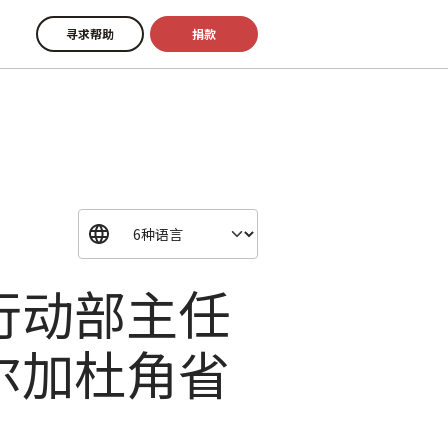
寻求帮助
捐款
行动部主任
尔加杜角省