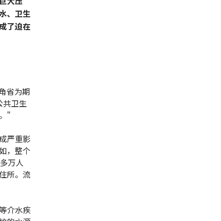
巨大压
水、卫生
成了迫在
角省为期
公共卫生
。"
成严重影
如，整个
0多万人
住所。流
等介水疾