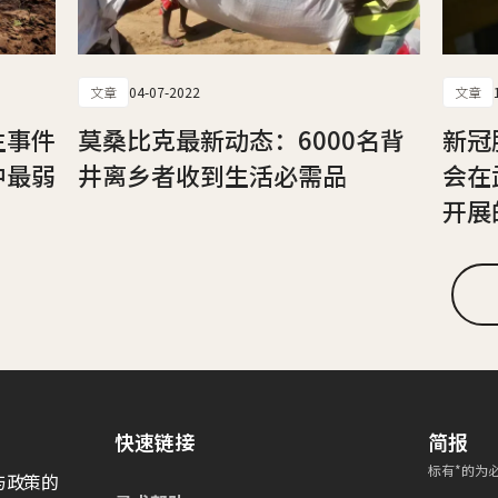
文章
04-07-2022
文章
生事件
莫桑比克最新动态：6000名背
新冠
中最弱
井离乡者收到生活必需品
会在
开展
快速链接
简报
标有*的为
与政策的