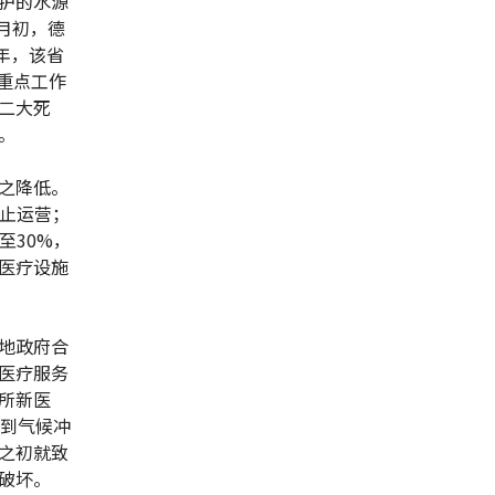
护的水源
月初，德
半年，该省
展重点工作
二大死
。
之降低。
停止运营；
至30%，
医疗设施
地政府合
医疗服务
所新医
受到气候冲
之初就致
破坏。