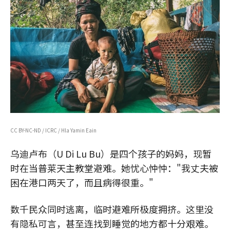
CC BY-NC-ND / ICRC / Hla Yamin Eain
乌迪卢布（U Di Lu Bu）是四个孩子的妈妈，现暂
时在当普莱天主教堂避难。她忧心忡忡："我丈夫被
困在港口两天了，而且病得很重。"
数千民众同时逃离，临时避难所极度拥挤。这里没
有隐私可言，甚至连找到睡觉的地方都十分艰难。