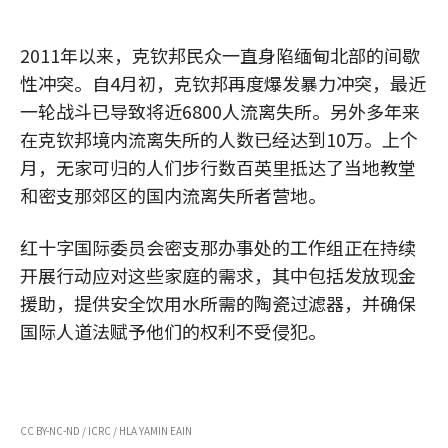
2011年以来，克钦邦民众一直身陷缅甸北部的间歇
性冲突。自4月初，克钦邦再度爆发暴力冲突，最近
一轮战斗已导致将近6800人流离失所。另外多年来
在克钦邦境内流离失所的人数已经达到10万。上个
月，无家可归的人们步行数百英里抵达了当地教堂
和密支那郊区的国内流离失所者营地。
红十字国际委员会密支那办事处的工作组正在持续
开展行动应对这些家庭的需求，其中包括发放现金
援助，提供安全饮用水所需的陶瓷过滤器，并确保
国际人道法赋予他们的权利不受侵犯。
CC BY-NC-ND / ICRC / HLA YAMIN EAIN