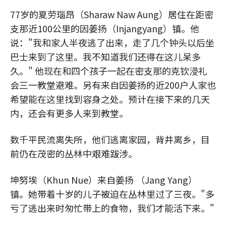
77岁的夏劳瑙昂（Sharaw Naw Aung）居住在距密
支那近100公里的因姜扬（Injangyang）镇。他
说："我和家人半夜逃了出来，走了几个钟头以后坐
巴士来到了这里。我不知道我们还得在这儿呆多
久。" 他现在和四个孩子一起在密支那的克钦浸礼
会三一教堂避难。另有来自因姜扬的近200户人家也
希望能在这里找到容身之处。预计在接下来的几天
内，还会有更多人来到教堂。
数千平民流离失所，他们逃离家园，背井离乡，目
前仍在茂密的丛林中艰难跋涉。
坤努埃（Khun Nue）来自姜扬 （Jang Yang）
镇。她带着十岁的儿子被迫在丛林里过了三夜。"多
亏了逃出来时匆忙带上的食物，我们才能活下来。"