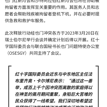
也门红新月会和沙特阿拉伯红新月会也将在协助被
拘留者方面发挥至关重要的作用。其医务人员和志
愿者会帮助残疾被拘留者登机下机，并在必要时提
供急救和救护车服务。
此次释放行动经也门冲突各方于2023年3月20日在
瑞士伯尔尼举行会谈并确定计划后得以开展。红十
字国际委员会与联合国秘书长也门问题特使办公室
（OSESGY）共同主持了会议。
红十字国际委员会近东与中东地区主任法
布里齐奥·卡尔博尼表示：“通过这一善
举，成百上千个因冲突而离散的家庭得以
在神圣的斋月期间重聚，身陷巨大苦难的
民众获得了一线希望。我们深切地希望这