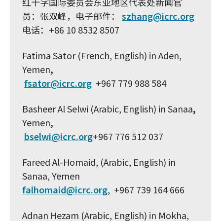
红十字国际委员会东亚地区代表处新闻官
员：张双峰，电子邮件：
szhang@icrc.org
电话：+86 10 8532 8507
Fatima Sator (French, English) in Aden,
Yemen
,
fsator@icrc.org
+967 779 988 584
Basheer Al Selwi (Arabic, English) in Sanaa
,
Yemen
,
bselwi@icrc.org
+967 776 512 037
Fareed Al-Homaid, (Arabic, English) in
Sanaa, Yemen
falhomaid@icrc.org
,
+967 739 164 666
Adnan Hezam (Arabic, English) in Mokha,