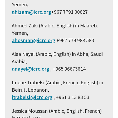
Yemen
,
ahizam@icrc.org
+967 7791 00627
Ahmed Zaki (Arabic, English) in Maareb,
Yemen,
ahosman@icrc.org
+967 779 988 583
Alaa Nayel (Arabic, English) in Abha, Saudi
Arabia,
anayel@icrc.org
, +965 96673614
Imene Trabelsi (Arabic, French, English) in
Beirut, Lebanon,
itrabelsi@icrc.org
, +961 3 13 83 53
Jessica Moussan (Arabic, English, French)