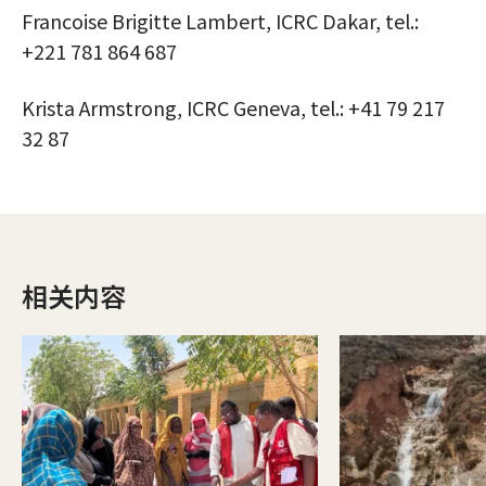
Francoise Brigitte Lambert, ICRC Dakar, tel.:
+221 781 864 687
Krista Armstrong, ICRC Geneva, tel.: +41 79 217
32 87
相关内容