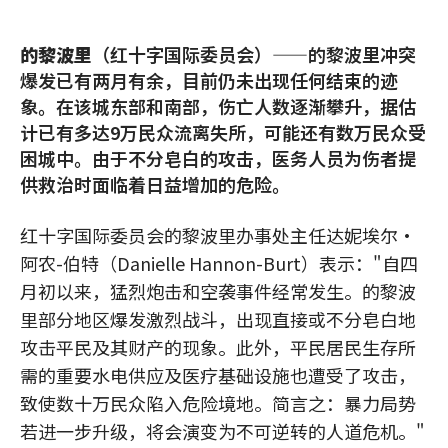
的黎波里
（红十字国际委员会）——的黎波里冲突
爆发已有两月有余，目前仍未出现任何结束的迹
象。在该城东部和南部，伤亡人数逐渐攀升，据估
计已有多达9万民众流离失所，可能还有数万民众受
困城中。由于不分皂白的攻击，医务人员为伤者提
供救治时面临着日益增加的危险。
红十字国际委员会的黎波里办事处主任达妮埃尔·
阿农-伯特（Danielle Hannon-Burt）表示："自四
月初以来，猛烈炮击和空袭事件经常发生。的黎波
里部分地区爆发激烈战斗，出现直接或不分皂白地
攻击平民及其财产的现象。此外，平民居民生存所
需的重要水电供应及医疗基础设施也遭受了攻击，
致使数十万民众陷入危险境地。简言之：暴力局势
若进一步升级，将会演变为不可逆转的人道危机。"