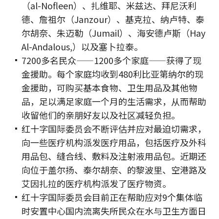
（al-Nofleen）、扎维耶、米兹达、拜尼沃利
德、詹祖尔（Janzour）、基克拉、纳卢特、泰
尔胡奈、朱迈勒（Jumail）、海安德卢斯（Hay
Al-Andalous,）以及塞卜拉泰。
7200多名民众——1200多个家庭——获得了现
金援助。每个家庭均收到480利比亚第纳尔的现
金援助，可购买基本食物、卫生用品及其他物
品，足以满足家庭一个月的生活需求，从而帮助
收留他们的亲朋好友以及社区减轻负担。
红十字国际委员会不断评估并应对最迫切需求，
向一些医疗机构派发医疗用品，包括医疗及外科
用品包、缝合线、敷料及注射液用品包。近期还
向位于盖尔扬、泰尔胡奈、的黎波里、空港路及
艾因扎拉的医疗机构派发了医疗物资。
红十字国际委员会目前正在帮助应对9个集体临
时安置中心国内流离失所民众在水与卫生方面日