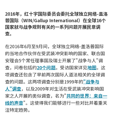
2016年，红十字国际委员会委托全球独立网络-盖洛
普国际（WIN/Gallup International）在全球16个
国家就与战争规则有关的一系列问题开展民意调
查。
在2016年6月至9月间，全球独立网络-盖洛普国际
的当地合作伙伴在受武装冲突影响的国家、联合国
安理会5个常任理事国及瑞士开展了"战争与人"调
查，问卷包括约
20个问题
。受访国家详见
地图
。这
项调查还包含了早前两次国际人道法相关的全球调
查的问题。这两项调查分别是1999年的
"战争与
人"调查
，以及2009年对生活在受武装冲突影响国
家之人开展的类似调查，名为"
共同的世界：来自一
线的声音
"。这使得我们能够进行一些对比并着重关
注特定趋势。