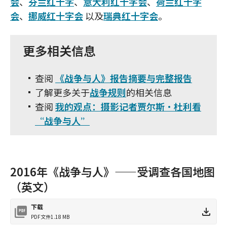
会
、
芬兰红十字
、
意大利红十字会
、
荷兰红十字
会
、
挪威红十字会
以及
瑞典红十字会
。
更多相关信息
查阅
《战争与人》报告摘要与完整报告
了解更多关于
战争规则
的相关信息
查阅
我的观点：摄影记者贾尔斯·杜利看
“战争与人”
2016年《战争与人》——受调查各国地图
（英文）
下载
PDF文件
1.18 MB